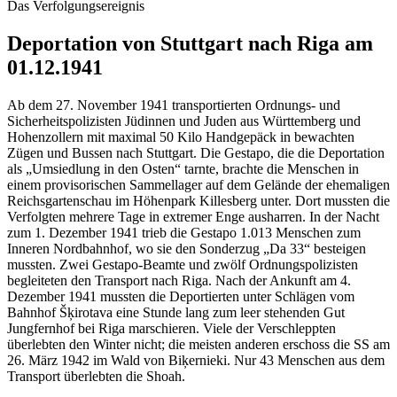
Das Verfolgungsereignis
Deportation von Stuttgart nach Riga am
01.12.1941
Ab dem 27. November 1941 transportierten Ordnungs- und
Sicherheitspolizisten Jüdinnen und Juden aus Württemberg und
Hohenzollern mit maximal 50 Kilo Handgepäck in bewachten
Zügen und Bussen nach Stuttgart. Die Gestapo, die die Deportation
als „Umsiedlung in den Osten“ tarnte, brachte die Menschen in
einem provisorischen Sammellager auf dem Gelände der ehemaligen
Reichsgartenschau im Höhenpark Killesberg unter. Dort mussten die
Verfolgten mehrere Tage in extremer Enge ausharren. In der Nacht
zum 1. Dezember 1941 trieb die Gestapo 1.013 Menschen zum
Inneren Nordbahnhof, wo sie den Sonderzug „Da 33“ besteigen
mussten. Zwei Gestapo-Beamte und zwölf Ordnungspolizisten
begleiteten den Transport nach Riga. Nach der Ankunft am 4.
Dezember 1941 mussten die Deportierten unter Schlägen vom
Bahnhof Šķirotava eine Stunde lang zum leer stehenden Gut
Jungfernhof bei Riga marschieren. Viele der Verschleppten
überlebten den Winter nicht; die meisten anderen erschoss die SS am
26. März 1942 im Wald von Biķernieki. Nur 43 Menschen aus dem
Transport überlebten die Shoah.