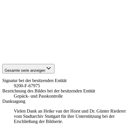
1941
Stuttgart
1941
Stuttgart
1941
Stuttgart
1941
Stuttgart
1941
Stuttgart
1941
Stuttgart
1941
Stuttgart
1941
Stuttgart
1941
Stuttgart
1941
Stuttgart
Gesamte serie anzeigen
Signatur bei der besitzenden Entität
9200-F-67975
Bezeichnung des Bildes bei der besitzenden Entität
Gepäck- und Passkontrolle
Danksagung
Vielen Dank an Heike van der Horst und Dr. Günter Riederer
vom Stadtarchiv Stuttgart für ihre Unterstützung bei der
Erschließung der Bildserie.