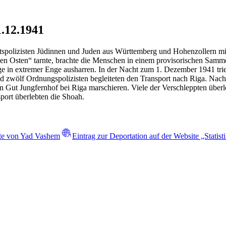
1.12.1941
tspolizisten Jüdinnen und Juden aus Württemberg und Hohenzollern 
n den Osten“ tarnte, brachte die Menschen in einem provisorischen Sam
age in extremer Enge ausharren. In der Nacht zum 1. Dezember 1941 t
zwölf Ordnungspolizisten begleiteten den Transport nach Riga. Nach
Gut Jungfernhof bei Riga marschieren. Viele der Verschleppten überle
ort überlebten die Shoah.
ite von Yad Vashem
Eintrag zur Deportation auf der Website „Statist