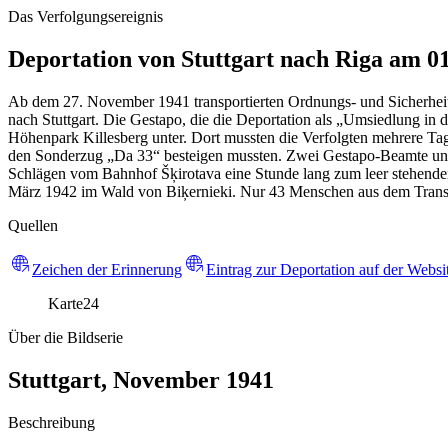
Das Verfolgungsereignis
Deportation von Stuttgart nach Riga am 0
Ab dem 27. November 1941 transportierten Ordnungs- und Sicherhei
nach Stuttgart. Die Gestapo, die die Deportation als „Umsiedlung i
Höhenpark Killesberg unter. Dort mussten die Verfolgten mehrere T
den Sonderzug „Da 33“ besteigen mussten. Zwei Gestapo-Beamte und 
Schlägen vom Bahnhof Šķirotava eine Stunde lang zum leer stehenden 
März 1942 im Wald von Biķernieki. Nur 43 Menschen aus dem Transp
Quellen
Zeichen der Erinnerung
Eintrag zur Deportation auf der Webs
Karte
24
Über die Bildserie
Stuttgart, November 1941
Beschreibung