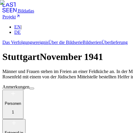
Bildatlas
Projekt
EN
|
DE
Das Verfolgungsereignis
Über die Bildserie
Bildserien
Überlieferung
Stuttgart
November 1941
Männer und Frauen stehen im Freien an einer Feldküche an. In der M
Rosenfeld mit einem von der Jüdischen Mittelstelle bestellten Helfer 
Anmerkungen
Personen
1
Fotograf:in