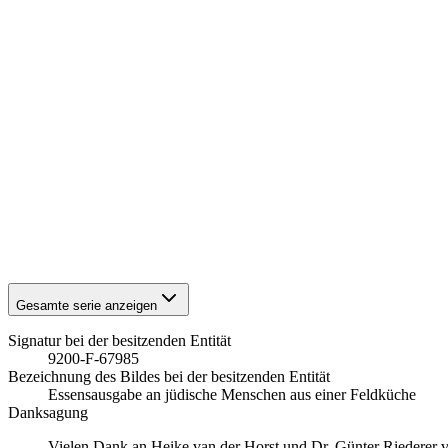
1941
Stuttgart
1941
Stuttgart
1941
Stuttgart
1941
Stuttgart
1941
Stuttgart
1941
Stuttgart
1941
Stuttgart
1941
Stuttgart
1941
Stuttgart
1941
Stuttgart
1941
Stuttgart
1941
Stuttgart
1941
Stuttgart
1941
Stuttgart
Gesamte serie anzeigen
Signatur bei der besitzenden Entität
9200-F-67985
Bezeichnung des Bildes bei der besitzenden Entität
Essensausgabe an jüdische Menschen aus einer Feldküche
Danksagung
Vielen Dank an Heike van der Horst und Dr. Günter Riederer vom