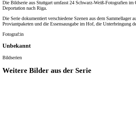
Die Bildserie aus Stuttgart umfasst 24 Schwarz-Weiß-Fotografien im 
Deportation nach Riga.
Die Serie dokumentiert verschiedene Szenen aus dem Sammellager auf
Proviantpaketen und die Essensausgabe im Hof, die Unterbringung de
Fotograf:in
Unbekannt
Bildserien
Weitere Bilder aus der Serie
1941
Stuttgart
1941
Stuttgart
1941
Stuttgart
1941
Stuttgart
1941
Stuttgart
1941
Stuttgart
1941
Stuttgart
1941
Stuttgart
1941
Stuttgart
1941
Stuttgart