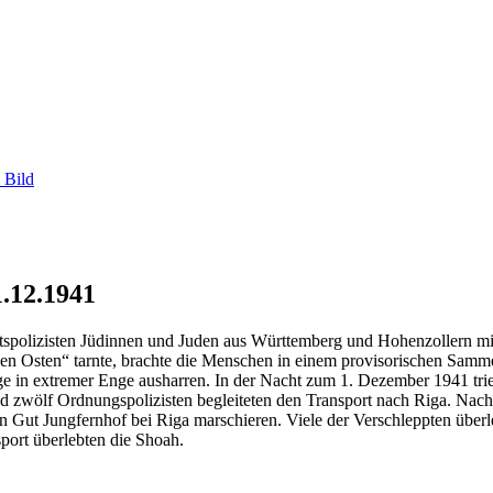
 Bild
1.12.1941
tspolizisten Jüdinnen und Juden aus Württemberg und Hohenzollern 
n den Osten“ tarnte, brachte die Menschen in einem provisorischen Sam
age in extremer Enge ausharren. In der Nacht zum 1. Dezember 1941 t
zwölf Ordnungspolizisten begleiteten den Transport nach Riga. Nach
Gut Jungfernhof bei Riga marschieren. Viele der Verschleppten überle
ort überlebten die Shoah.