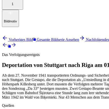
1
Bildmotiv
Vorheriges Bild
Gesamte Bildserie Ansehen
Nachfolgendes
Das Verfolgungsereignis
Deportation von Stuttgart nach Riga am 0
Ab dem 27. November 1941 transportierten Ordnungs- und Sicherhei
nach Stuttgart. Die Gestapo, die die Deportation als „Umsiedlung i
Höhenpark Killesberg unter. Dort mussten die Verfolgten mehrere T
den Sonderzug „Da 33“ besteigen mussten. Zwei Gestapo-Beamte und 
Schlägen vom Bahnhof Šķirotava eine Stunde lang zum leer stehenden 
März 1942 im Wald von Biķernieki. Nur 43 Menschen aus dem Transp
Quellen