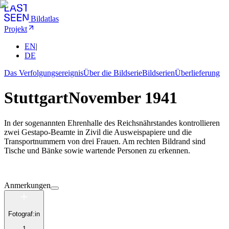
Bildatlas
Projekt
EN
|
DE
Das Verfolgungsereignis
Über die Bildserie
Bildserien
Überlieferung
Stuttgart
November 1941
In der sogenannten Ehrenhalle des Reichsnährstandes kontrollieren
zwei Gestapo-Beamte in Zivil die Ausweispapiere und die
Transportnummern von drei Frauen. Am rechten Bildrand sind
Tische und Bänke sowie wartende Personen zu erkennen.
Anmerkungen
Fotograf:in
1