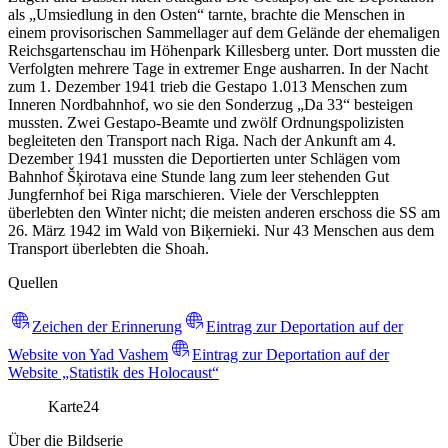
als „Umsiedlung in den Osten“ tarnte, brachte die Menschen in
einem provisorischen Sammellager auf dem Gelände der ehemaligen
Reichsgartenschau im Höhenpark Killesberg unter. Dort mussten die
Verfolgten mehrere Tage in extremer Enge ausharren. In der Nacht
zum 1. Dezember 1941 trieb die Gestapo 1.013 Menschen zum
Inneren Nordbahnhof, wo sie den Sonderzug „Da 33“ besteigen
mussten. Zwei Gestapo-Beamte und zwölf Ordnungspolizisten
begleiteten den Transport nach Riga. Nach der Ankunft am 4.
Dezember 1941 mussten die Deportierten unter Schlägen vom
Bahnhof Šķirotava eine Stunde lang zum leer stehenden Gut
Jungfernhof bei Riga marschieren. Viele der Verschleppten
überlebten den Winter nicht; die meisten anderen erschoss die SS am
26. März 1942 im Wald von Biķernieki. Nur 43 Menschen aus dem
Transport überlebten die Shoah.
Quellen
Zeichen der Erinnerung
Eintrag zur Deportation auf der
Website von Yad Vashem
Eintrag zur Deportation auf der
Website „Statistik des Holocaust“
Karte
24
Über die Bildserie