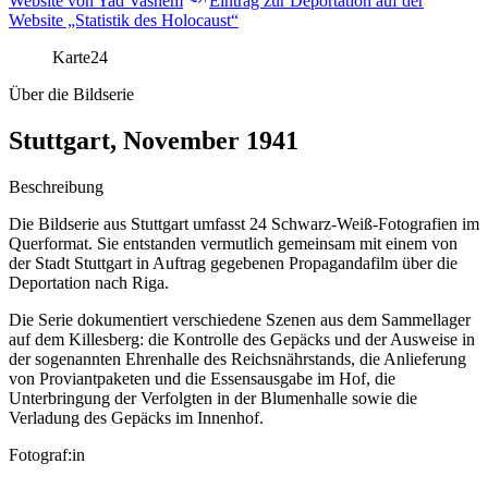
Website von Yad Vashem
Eintrag zur Deportation auf der
Website „Statistik des Holocaust“
Karte
24
Über die Bildserie
Stuttgart, November 1941
Beschreibung
Die Bildserie aus Stuttgart umfasst 24 Schwarz-Weiß-Fotografien im
Querformat. Sie entstanden vermutlich gemeinsam mit einem von
der Stadt Stuttgart in Auftrag gegebenen Propagandafilm über die
Deportation nach Riga.
Die Serie dokumentiert verschiedene Szenen aus dem Sammellager
auf dem Killesberg: die Kontrolle des Gepäcks und der Ausweise in
der sogenannten Ehrenhalle des Reichsnährstands, die Anlieferung
von Proviantpaketen und die Essensausgabe im Hof, die
Unterbringung der Verfolgten in der Blumenhalle sowie die
Verladung des Gepäcks im Innenhof.
Fotograf:in