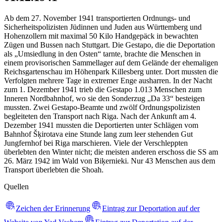
Ab dem 27. November 1941 transportierten Ordnungs- und
Sicherheitspolizisten Jüdinnen und Juden aus Württemberg und
Hohenzollern mit maximal 50 Kilo Handgepäck in bewachten
Zügen und Bussen nach Stuttgart. Die Gestapo, die die Deportation
als „Umsiedlung in den Osten“ tarnte, brachte die Menschen in
einem provisorischen Sammellager auf dem Gelände der ehemaligen
Reichsgartenschau im Höhenpark Killesberg unter. Dort mussten die
Verfolgten mehrere Tage in extremer Enge ausharren. In der Nacht
zum 1. Dezember 1941 trieb die Gestapo 1.013 Menschen zum
Inneren Nordbahnhof, wo sie den Sonderzug „Da 33“ besteigen
mussten. Zwei Gestapo-Beamte und zwölf Ordnungspolizisten
begleiteten den Transport nach Riga. Nach der Ankunft am 4.
Dezember 1941 mussten die Deportierten unter Schlägen vom
Bahnhof Šķirotava eine Stunde lang zum leer stehenden Gut
Jungfernhof bei Riga marschieren. Viele der Verschleppten
überlebten den Winter nicht; die meisten anderen erschoss die SS am
26. März 1942 im Wald von Biķernieki. Nur 43 Menschen aus dem
Transport überlebten die Shoah.
Quellen
Zeichen der Erinnerung
Eintrag zur Deportation auf der