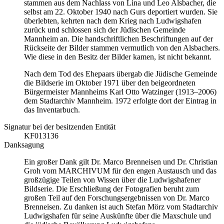
stammen aus dem Nachlass von Lina und Leo Alsbacher, die
selbst am 22. Oktober 1940 nach Gurs deportiert wurden. Sie
überlebten, kehrten nach dem Krieg nach Ludwigshafen
zurück und schlossen sich der Jüdischen Gemeinde
Mannheim an. Die handschriftlichen Beschriftungen auf der
Rückseite der Bilder stammen vermutlich von den Alsbachers.
Wie diese in den Besitz der Bilder kamen, ist nicht bekannt.
Nach dem Tod des Ehepaars übergab die Jüdische Gemeinde
die Bildserie im Oktober 1971 über den beigeordneten
Bürgermeister Mannheims Karl Otto Watzinger (1913–2006)
dem Stadtarchiv Mannheim. 1972 erfolgte dort der Eintrag in
das Inventarbuch.
Signatur bei der besitzenden Entität
KF013136
Danksagung
Ein großer Dank gilt Dr. Marco Brenneisen und Dr. Christian
Groh vom MARCHIVUM für den engen Austausch und das
großzügige Teilen von Wissen über die Ludwigshafener
Bildserie. Die Erschließung der Fotografien beruht zum
großen Teil auf den Forschungsergebnissen von Dr. Marco
Brenneisen. Zu danken ist auch Stefan Mörz vom Stadtarchiv
Ludwigshafen für seine Auskünfte über die Maxschule und