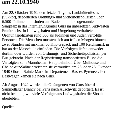
am 22.10.1940
Am 22. Oktober 1940, dem letzten Tag des Laubhüttenfestes
(Sukkot), deportierten Ordnungs- und Sicherheitspolizisten über
6.500 Jüdinnen und Juden aus Baden und der sogenannten
Saarpfalz in das Internierungslager Gurs im unbesetzten Südwesten
Frankreichs. In Ludwigshafen und Umgebung verhafteten
Ordnungspolizisten rund 300 als Jüdinnen und Juden verfolgte
Personen. Die Menschen mussten sich am frühen Morgen binnen
zwei Stunden mit maximal 50 Kilo Gepäck und 100 Reichsmark in
bar an der Maxschule einfinden. Die Verfolgten liefen entweder
dorthin oder wurden von Ordnungs- und Sicherheitspolizisten per
Bus gebracht. Nach der Registrierung transportierten Busse die
Verfolgten zum Mannheimer Hauptbahnhof. Über Mulhouse und
Chalon-sur-Saône erreichten sie vermutlich am 25. oder 26. Oktober
1940 Oloron-Sainte-Marie im Département Basses-Pyrénées. Per
Lastwagen kamen sie nach Gurs.
Ab August 1942 wurden die Gefangenen von Gurs über das
Sammellager Drancy bei Paris nach Auschwitz deportiert. Es ist
nicht bekannt, wie viele Verfolgte aus Ludwigshafen die Shoah
überlebten.
Quellen