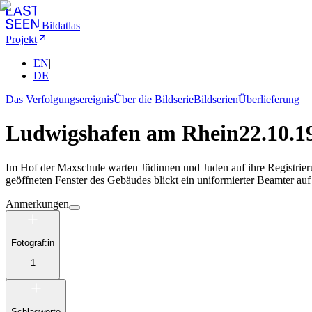
Bildatlas
Projekt
EN
|
DE
Das Verfolgungsereignis
Über die Bildserie
Bildserien
Überlieferung
Ludwigshafen am Rhein
22.10.1
Im Hof der Maxschule warten Jüdinnen und Juden auf ihre Registrieru
geöffneten Fenster des Gebäudes blickt ein uniformierter Beamter auf
Anmerkungen
Fotograf:in
1
Schlagworte