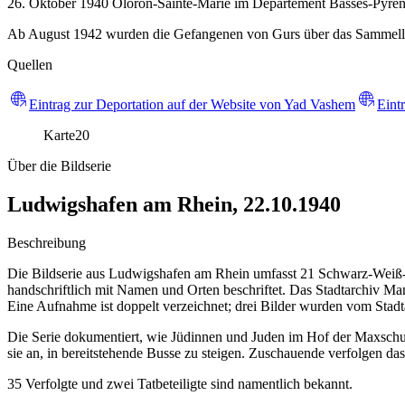
26. Oktober 1940 Oloron-Sainte-Marie im Département Basses-Pyrén
Ab August 1942 wurden die Gefangenen von Gurs über das Sammellager
Quellen
Eintrag zur Deportation auf der Website von Yad Vashem
Eint
Karte
20
Über die Bildserie
Ludwigshafen am Rhein, 22.10.1940
Beschreibung
Die Bildserie aus Ludwigshafen am Rhein umfasst 21 Schwarz-Weiß-F
handschriftlich mit Namen und Orten beschriftet. Das Stadtarchiv Man
Eine Aufnahme ist doppelt verzeichnet; drei Bilder wurden vom St
Die Serie dokumentiert, wie Jüdinnen und Juden im Hof der Maxschu
sie an, in bereitstehende Busse zu steigen. Zuschauende verfolgen 
35 Verfolgte und zwei Tatbeteiligte sind namentlich bekannt.