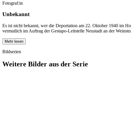
Fotograf:in
Unbekannt
Es ist nicht bekannt, wer die Deportation am 22. Oktober 1940 im Ho
vermutlich im Auftrag der Gestapo-Leitstelle Neustadt an der Weinst
Mehr lesen
Bildserien
Weitere Bilder aus der Serie
1940
Ludwigshafen am Rhein
1940
Ludwigshafen am Rhein
1940
Ludwigshafen am Rhein
1940
Ludwigshafen am Rhein
1940
Ludwigshafen am Rhein
1940
Ludwigshafen am Rhein
1940
Ludwigshafen am Rhein
1940
Ludwigshafen am Rhein
1940
Ludwigshafen am Rhein
1940
Ludwigshafen am Rhein
1940
Ludwigshafen am Rhein