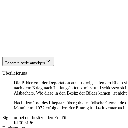
1940
Ludwigshafen am Rhein
1940
Ludwigshafen am Rhein
1940
Ludwigshafen am Rhein
1940
Ludwigshafen am Rhein
1940
Ludwigshafen am Rhein
1940
Ludwigshafen am Rhein
1940
Ludwigshafen am Rhein
1940
Ludwigshafen am Rhein
1940
Ludwigshafen am Rhein
Gesamte serie anzeigen
Überlieferung
Die Bilder von der Deportation aus Ludwigshafen am Rhein sta
nach dem Krieg nach Ludwigshafen zurück und schlossen sich 
Alsbachers. Wie diese in den Besitz der Bilder kamen, ist nicht
Nach dem Tod des Ehepaars übergab die Jüdische Gemeinde di
Mannheim. 1972 erfolgte dort der Eintrag in das Inventarbuch.
Signatur bei der besitzenden Entität
KF013136
Danksagung