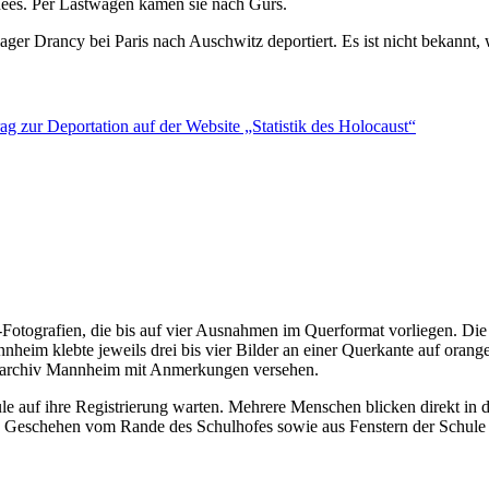
ées. Per Lastwagen kamen sie nach Gurs.
 Drancy bei Paris nach Auschwitz deportiert. Es ist nicht bekannt, w
rag zur Deportation auf der Website „Statistik des Holocaust“
otografien, die bis auf vier Ausnahmen im Querformat vorliegen. Die 
nheim klebte jeweils drei bis vier Bilder an einer Querkante auf orange
adtarchiv Mannheim mit Anmerkungen versehen.
le auf ihre Registrierung warten. Mehrere Menschen blicken direkt in
das Geschehen vom Rande des Schulhofes sowie aus Fenstern der Schule 