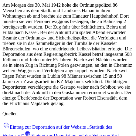
Am Morgen des 30. Mai 1942 holte die Ordnungspolizei 86
Menschen aus dem Stadt- und Landkreis Hanau in ihren
Wohnungen ab und brachte sie zum Hanauer Hauptbahnhof. Dort
mussten sie vier Personenwaggons besteigen, die an Bahnsteig 2
bereitgestellt wurden. Der Zug fuhr über Schlüchtern, Bebra und
Fulda nach Kassel. Bei der Ankunft am späten Abend erwarteten
Beamte der Ordnungs- und Sicherheitspolizei die Verfolgten und
trieben sie in das Sammellager in der Turnhalle der Kasseler
Bürgerschulen, wo eine erniedrigende Leibesvisitation erfolgte. Die
Deportation aus dem Regierungsbezirk Kassel betraf insgesamt 508
Jüdinnen und Juden unter 65 Jahren. Nach zwei Nächten wurden
sie in einen Zug in Richtung Polen gezwungen, an den in Chemnitz
weitere Waggons mit Verfolgten angekoppelt wurden. Nach zwei
Tagen Fahrt wurden in Lublin 98 Männer zwischen 15 und 50
Jahren zur Zwangsarbeit im KZ Majdanek selektiert. Die übrigen
Deportierten verschleppte die Gestapo weiter nach Sobibor, wo sie
direkt nach der Ankunft in den Gaskammern ermordet wurden. Der
einzige Überlebende der Deportation war Robert Eisenstädt, dem
die Flucht aus Majdanek gelang.
Quellen
Eintrag zur Deportation auf der Website „Statistik des
Holocaust“
Eintrag zur Deportation auf der Seite von Yad