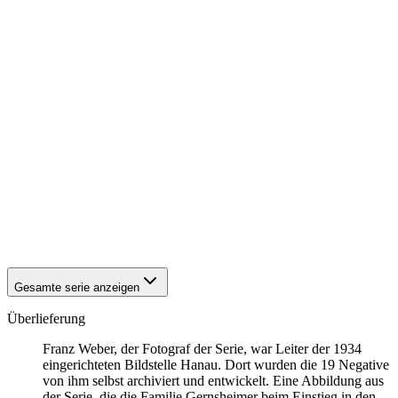
1942
Hanau
1942
Hanau
1942
Hanau
1942
Hanau
1942
Hanau
1942
Hanau
1942
Hanau
1942
Hanau
1942
Hanau
1942
Hanau
1942
Hanau
1942
Hanau
1942
Hanau
1942
Hanau
1942
Hanau
Gesamte serie anzeigen
Überlieferung
Franz Weber, der Fotograf der Serie, war Leiter der 1934
eingerichteten Bildstelle Hanau. Dort wurden die 19 Negative
von ihm selbst archiviert und entwickelt. Eine Abbildung aus
der Serie, die die Familie Gernsheimer beim Einstieg in den