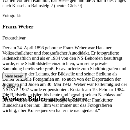
Warten vor dem Bahnhof, das Besteigen und die Abfahrt des Zuges
nach Kassel an Bahnsteig 2 (heute: Gleis 9).
Fotograf:in
Franz Weber
Fotoarchivar
Der am 24. April 1898 geborene Franz Weber war Hanauer
Volksschullehrer und fotografischer Autodidakt. Er fotografierte
leidenschaftlich und als er 1934 von den NS-Behörden beauftragt
wurde, eine Stadtbildstelle einzurichten, war seine private
Sammlung bereits sehr groß. Er avancierte zum Stadtfotografen und
fertigte neben der Leitung der Bildstelle und seiner Stellung als
Mehr lesen
Lehrer offizielle Fotografien an, so auch von der Deportation der
Jüdinnen und Juden am 30. Mai 1942. Weber war Parteimitglied der
Bildserien
NSDAP. 1967 wurde er pensioniert. Er starb am 19. Februar 1984.
Die Bildstelle existiert bis heute und bewahrt seinen Nachlass auf.
Weitere Bilder aus der Serie
Franz Webers Sohn, Gerhard, sagte später in der Frankfurter
Rundschau über ihn: „Ihm war immer nur das Fotografieren
wichtig, über Konsequenzen hat er nie nachgedacht.“
1942
Hanau
1942
Hanau
1942
Hanau
1942
Hanau