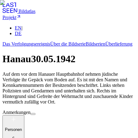
Bildatlas
Projekt
EN
|
DE
Das Verfolgungsereignis
Über die Bildserie
Bildserien
Überlieferung
Hanau
30.05.1942
Auf dem vor dem Hanauer Hauptbahnhof nehmen jüdische
Verfolgte ihr Gepäck vom Boden auf. Es ist mit den Namen und
Kennkartennummern der Besitzenden beschriftet. Links stehen
Polizisten und Gendarmen und unterhalten sich. Rechts im
Hintergrund sind Gefreite der Wehrmacht und zuschauende Kinder
vermutlich zufällig vor Ort.
Anmerkungen
Personen