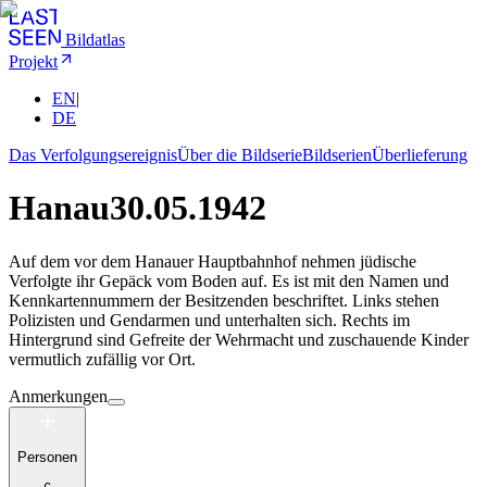
Bildatlas
Projekt
EN
|
DE
Das Verfolgungsereignis
Über die Bildserie
Bildserien
Überlieferung
Hanau
30.05.1942
Auf dem vor dem Hanauer Hauptbahnhof nehmen jüdische
Verfolgte ihr Gepäck vom Boden auf. Es ist mit den Namen und
Kennkartennummern der Besitzenden beschriftet. Links stehen
Polizisten und Gendarmen und unterhalten sich. Rechts im
Hintergrund sind Gefreite der Wehrmacht und zuschauende Kinder
vermutlich zufällig vor Ort.
Anmerkungen
Personen