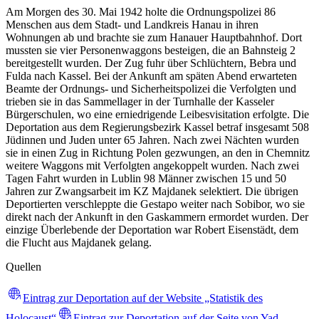
Am Morgen des 30. Mai 1942 holte die Ordnungspolizei 86
Menschen aus dem Stadt- und Landkreis Hanau in ihren
Wohnungen ab und brachte sie zum Hanauer Hauptbahnhof. Dort
mussten sie vier Personenwaggons besteigen, die an Bahnsteig 2
bereitgestellt wurden. Der Zug fuhr über Schlüchtern, Bebra und
Fulda nach Kassel. Bei der Ankunft am späten Abend erwarteten
Beamte der Ordnungs- und Sicherheitspolizei die Verfolgten und
trieben sie in das Sammellager in der Turnhalle der Kasseler
Bürgerschulen, wo eine erniedrigende Leibesvisitation erfolgte. Die
Deportation aus dem Regierungsbezirk Kassel betraf insgesamt 508
Jüdinnen und Juden unter 65 Jahren. Nach zwei Nächten wurden
sie in einen Zug in Richtung Polen gezwungen, an den in Chemnitz
weitere Waggons mit Verfolgten angekoppelt wurden. Nach zwei
Tagen Fahrt wurden in Lublin 98 Männer zwischen 15 und 50
Jahren zur Zwangsarbeit im KZ Majdanek selektiert. Die übrigen
Deportierten verschleppte die Gestapo weiter nach Sobibor, wo sie
direkt nach der Ankunft in den Gaskammern ermordet wurden. Der
einzige Überlebende der Deportation war Robert Eisenstädt, dem
die Flucht aus Majdanek gelang.
Quellen
Eintrag zur Deportation auf der Website „Statistik des
Holocaust“
Eintrag zur Deportation auf der Seite von Yad