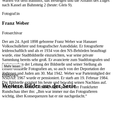
Warten vor dem Bahnhof, das Besteigen und die Abfahrt des Zuges
nach Kassel an Bahnsteig 2 (heute: Gleis 9).
Fotograf:in
Franz Weber
Fotoarchivar
Der am 24. April 1898 geborene Franz Weber war Hanauer
Volksschullehrer und fotografischer Autodidakt. Er fotografierte
leidenschaftlich und als er 1934 von den NS-Behörden beauftragt
wurde, eine Stadtbildstelle einzurichten, war seine private
Sammlung bereits sehr groß. Er avancierte zum Stadtfotografen und
fertigte neben der Leitung der Bildstelle und seiner Stellung als
Mehr lesen
Lehrer offizielle Fotografien an, so auch von der Deportation der
Jüdinnen und Juden am 30. Mai 1942. Weber war Parteimitglied der
Bildserien
NSDAP. 1967 wurde er pensioniert. Er starb am 19. Februar 1984.
Die Bildstelle existiert bis heute und bewahrt seinen Nachlass auf.
Weitere Bilder aus der Serie
Franz Webers Sohn, Gerhard, sagte später in der Frankfurter
Rundschau über ihn: „Ihm war immer nur das Fotografieren
wichtig, über Konsequenzen hat er nie nachgedacht.“
1942
Hanau
1942
Hanau
1942
Hanau
1942
Hanau