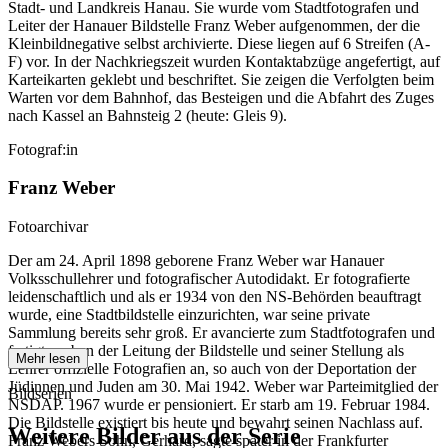
Stadt- und Landkreis Hanau. Sie wurde vom Stadtfotografen und
Leiter der Hanauer Bildstelle Franz Weber aufgenommen, der die
Kleinbildnegative selbst archivierte. Diese liegen auf 6 Streifen (A-
F) vor. In der Nachkriegszeit wurden Kontaktabzüge angefertigt, auf
Karteikarten geklebt und beschriftet. Sie zeigen die Verfolgten beim
Warten vor dem Bahnhof, das Besteigen und die Abfahrt des Zuges
nach Kassel an Bahnsteig 2 (heute: Gleis 9).
Fotograf:in
Franz Weber
Fotoarchivar
Der am 24. April 1898 geborene Franz Weber war Hanauer
Volksschullehrer und fotografischer Autodidakt. Er fotografierte
leidenschaftlich und als er 1934 von den NS-Behörden beauftragt
wurde, eine Stadtbildstelle einzurichten, war seine private
Sammlung bereits sehr groß. Er avancierte zum Stadtfotografen und
fertigte neben der Leitung der Bildstelle und seiner Stellung als
Mehr lesen
Lehrer offizielle Fotografien an, so auch von der Deportation der
Jüdinnen und Juden am 30. Mai 1942. Weber war Parteimitglied der
Bildserien
NSDAP. 1967 wurde er pensioniert. Er starb am 19. Februar 1984.
Die Bildstelle existiert bis heute und bewahrt seinen Nachlass auf.
Weitere Bilder aus der Serie
Franz Webers Sohn, Gerhard, sagte später in der Frankfurter