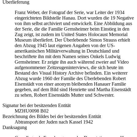
Überlieferung
Franz Weber, der Fotograf der Serie, war Leiter der 1934
eingerichteten Bildstelle Hanau. Dort wurden die 19 Negative
von ihm selbst archiviert und entwickelt. Eine Abbildung aus
der Serie, die die Familie Gernsheimer beim Einstieg in den
Zug zeigt, ist zudem im United States Holocaust Memorial
Museum überliefert. Der Überlebende Simon Strauss erhielt
den Abzug 1945 laut eigenen Angaben von der US-
amerikanischen Militärverwaltung in Deutschland und
beschriftete ihn mit dem Namen seines Onkels Ludwig
Gernsheimer. Er zeigte ihn auch während zweier auf Video
aufgenommener Zeitzeugeninterviews, die sich heute im
Bestand des Visual History Archive befinden. Ein weiterer
Abzug wurde 1960 der Familie des Überlebenden Robert
Eisenstädt von einer anonym bleibenden Hanauer Familie
gegeben, auf dem Bild sind Henriette und Martha Eisenstädt
zu sehen, Robert Eisenstädts Mutter und Schwester.
Signatur bei der besitzenden Entität
MZHU0098 B02
Bezeichnung des Bildes bei der besitzenden Entität
Abtransport der Juden nach Kassel 1942
Danksagung