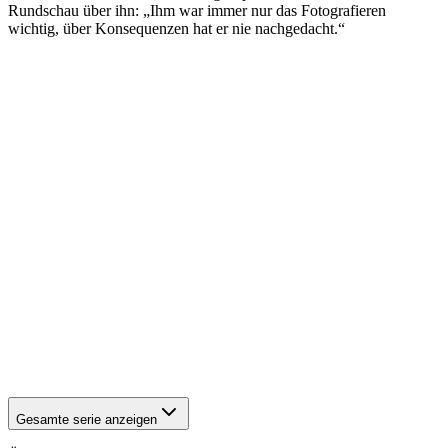
Rundschau über ihn: „Ihm war immer nur das Fotografieren
wichtig, über Konsequenzen hat er nie nachgedacht.“
1942
Hanau
1942
Hanau
1942
Hanau
1942
Hanau
1942
Hanau
1942
Hanau
1942
Hanau
1942
Hanau
1942
Hanau
1942
Hanau
1942
Hanau
1942
Hanau
1942
Hanau
1942
Hanau
1942
Hanau
1942
Hanau
1942
Hanau
1942
Hanau
1942
Hanau
Gesamte serie anzeigen