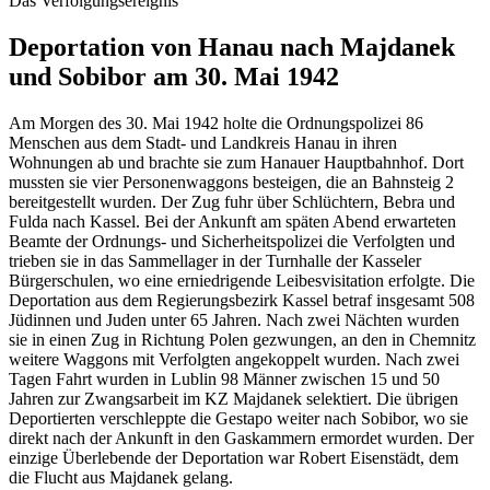
Das Verfolgungsereignis
Deportation von Hanau nach Majdanek
und Sobibor am 30. Mai 1942
Am Morgen des 30. Mai 1942 holte die Ordnungspolizei 86
Menschen aus dem Stadt- und Landkreis Hanau in ihren
Wohnungen ab und brachte sie zum Hanauer Hauptbahnhof. Dort
mussten sie vier Personenwaggons besteigen, die an Bahnsteig 2
bereitgestellt wurden. Der Zug fuhr über Schlüchtern, Bebra und
Fulda nach Kassel. Bei der Ankunft am späten Abend erwarteten
Beamte der Ordnungs- und Sicherheitspolizei die Verfolgten und
trieben sie in das Sammellager in der Turnhalle der Kasseler
Bürgerschulen, wo eine erniedrigende Leibesvisitation erfolgte. Die
Deportation aus dem Regierungsbezirk Kassel betraf insgesamt 508
Jüdinnen und Juden unter 65 Jahren. Nach zwei Nächten wurden
sie in einen Zug in Richtung Polen gezwungen, an den in Chemnitz
weitere Waggons mit Verfolgten angekoppelt wurden. Nach zwei
Tagen Fahrt wurden in Lublin 98 Männer zwischen 15 und 50
Jahren zur Zwangsarbeit im KZ Majdanek selektiert. Die übrigen
Deportierten verschleppte die Gestapo weiter nach Sobibor, wo sie
direkt nach der Ankunft in den Gaskammern ermordet wurden. Der
einzige Überlebende der Deportation war Robert Eisenstädt, dem
die Flucht aus Majdanek gelang.