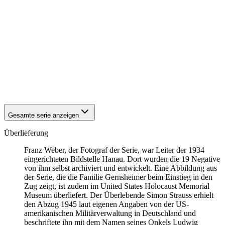
1942
Hanau
1942
Hanau
1942
Hanau
1942
Hanau
1942
Hanau
1942
Hanau
1942
Hanau
1942
Hanau
1942
Hanau
1942
Hanau
Gesamte serie anzeigen
Überlieferung
Franz Weber, der Fotograf der Serie, war Leiter der 1934
eingerichteten Bildstelle Hanau. Dort wurden die 19 Negative
von ihm selbst archiviert und entwickelt. Eine Abbildung aus
der Serie, die die Familie Gernsheimer beim Einstieg in den
Zug zeigt, ist zudem im United States Holocaust Memorial
Museum überliefert. Der Überlebende Simon Strauss erhielt
den Abzug 1945 laut eigenen Angaben von der US-
amerikanischen Militärverwaltung in Deutschland und
beschriftete ihn mit dem Namen seines Onkels Ludwig