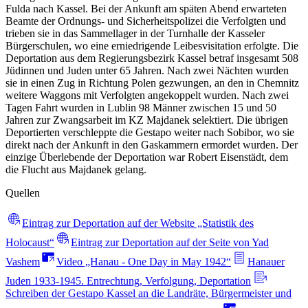
Fulda nach Kassel. Bei der Ankunft am späten Abend erwarteten
Beamte der Ordnungs- und Sicherheitspolizei die Verfolgten und
trieben sie in das Sammellager in der Turnhalle der Kasseler
Bürgerschulen, wo eine erniedrigende Leibesvisitation erfolgte. Die
Deportation aus dem Regierungsbezirk Kassel betraf insgesamt 508
Jüdinnen und Juden unter 65 Jahren. Nach zwei Nächten wurden
sie in einen Zug in Richtung Polen gezwungen, an den in Chemnitz
weitere Waggons mit Verfolgten angekoppelt wurden. Nach zwei
Tagen Fahrt wurden in Lublin 98 Männer zwischen 15 und 50
Jahren zur Zwangsarbeit im KZ Majdanek selektiert. Die übrigen
Deportierten verschleppte die Gestapo weiter nach Sobibor, wo sie
direkt nach der Ankunft in den Gaskammern ermordet wurden. Der
einzige Überlebende der Deportation war Robert Eisenstädt, dem
die Flucht aus Majdanek gelang.
Quellen
Eintrag zur Deportation auf der Website „Statistik des
Holocaust“
Eintrag zur Deportation auf der Seite von Yad
Vashem
Video „Hanau - One Day in May 1942“
Hanauer
Juden 1933-1945. Entrechtung, Verfolgung, Deportation
Schreiben der Gestapo Kassel an die Landräte, Bürgermeister und