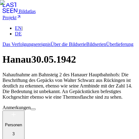
Bildatlas
Projekt
EN
|
DE
Das Verfolgungsereignis
Über die Bildserie
Bildserien
Überlieferung
Hanau
30.05.1942
Nahaufnahme am Bahnsteig 2 des Hanauer Hauptbahnhofs: Die
Beschriftung des Gepäcks von Walter Schwarz aus Rückingen ist
deutlich zu erkennen, ebenso wie seine Armbinde mit der Zahl 14.
Die Bedeutung ist unbekannt. An Gepäckstücken befestigtes
Kochgeschirr ebenso wie eine Thermosflasche sind zu sehen.
Anmerkungen
Personen
3