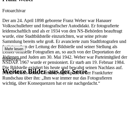
Fotoarchivar
Der am 24. April 1898 geborene Franz Weber war Hanauer
Volksschullehrer und fotografischer Autodidakt. Er fotografierte
leidenschaftlich und als er 1934 von den NS-Behörden beauftragt
wurde, eine Stadtbildstelle einzurichten, war seine private
Sammlung bereits sehr groß. Er avancierte zum Stadtfotografen und
fertigte neben der Leitung der Bildstelle und seiner Stellung als
Mehr lesen
Lehrer offizielle Fotografien an, so auch von der Deportation der
Jüdinnen und Juden am 30. Mai 1942. Weber war Parteimitglied der
Bildserien
NSDAP. 1967 wurde er pensioniert. Er starb am 19. Februar 1984.
Die Bildstelle existiert bis heute und bewahrt seinen Nachlass auf.
Weitere Bilder aus der Serie
Franz Webers Sohn, Gerhard, sagte später in der Frankfurter
Rundschau über ihn: „Ihm war immer nur das Fotografieren
wichtig, über Konsequenzen hat er nie nachgedacht.“
1942
Hanau
1942
Hanau
1942
Hanau
1942
Hanau
1942
Hanau
1942
Hanau
1942
Hanau
1942
Hanau
1942
Hanau