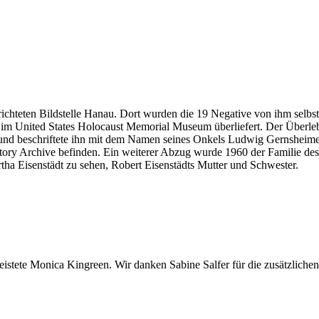
richteten Bildstelle Hanau. Dort wurden die 19 Negative von ihm selbst 
m im United States Holocaust Memorial Museum überliefert. Der Überl
und beschriftete ihn mit dem Namen seines Onkels Ludwig Gernsheime
istory Archive befinden. Ein weiterer Abzug wurde 1960 der Familie d
ha Eisenstädt zu sehen, Robert Eisenstädts Mutter und Schwester.
stete Monica Kingreen. Wir danken Sabine Salfer für die zusätzlichen