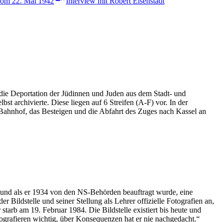
 vom 22. Mai 1942
Interview mit Robert Eisenstädt
e Deportation der Jüdinnen und Juden aus dem Stadt- und
 archivierte. Diese liegen auf 6 Streifen (A-F) vor. In der
 Bahnhof, das Besteigen und die Abfahrt des Zuges nach Kassel an
h und als er 1934 von den NS-Behörden beauftragt wurde, eine
r Bildstelle und seiner Stellung als Lehrer offizielle Fotografien an,
arb am 19. Februar 1984. Die Bildstelle existiert bis heute und
ografieren wichtig, über Konsequenzen hat er nie nachgedacht.“