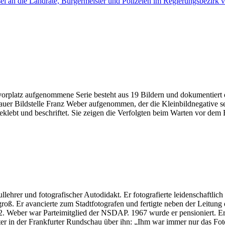
el an die Landräte, Bürgermeister und Polizeien im Regierungsbezirk
latz aufgenommene Serie besteht aus 19 Bildern und dokumentiert di
r Bildstelle Franz Weber aufgenommen, der die Kleinbildnegative selbst
eklebt und beschriftet. Sie zeigen die Verfolgten beim Warten vor dem
hrer und fotografischer Autodidakt. Er fotografierte leidenschaftlic
roß. Er avancierte zum Stadtfotografen und fertigte neben der Leitung de
 Weber war Parteimitglied der NSDAP. 1967 wurde er pensioniert. Er st
er in der Frankfurter Rundschau über ihn: „Ihm war immer nur das Fot