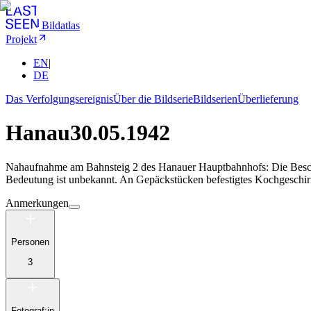
Bildatlas
Projekt
EN
|
DE
Das Verfolgungsereignis
Über die Bildserie
Bildserien
Überlieferung
Hanau
30.05.1942
Nahaufnahme am Bahnsteig 2 des Hanauer Hauptbahnhofs: Die Beschri
Bedeutung ist unbekannt. An Gepäckstücken befestigtes Kochgeschirr
Anmerkungen
Personen
3
Fotograf:in