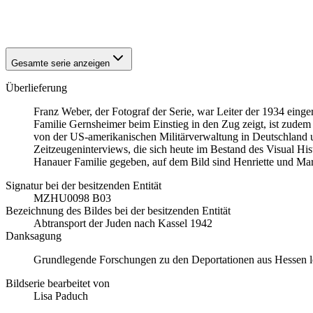
1942
Hanau
1942
Hanau
Gesamte serie anzeigen
Überlieferung
Franz Weber, der Fotograf der Serie, war Leiter der 1934 einge
Familie Gernsheimer beim Einstieg in den Zug zeigt, ist zude
von der US-amerikanischen Militärverwaltung in Deutschland 
Zeitzeugeninterviews, die sich heute im Bestand des Visual H
Hanauer Familie gegeben, auf dem Bild sind Henriette und Mart
Signatur bei der besitzenden Entität
MZHU0098 B03
Bezeichnung des Bildes bei der besitzenden Entität
Abtransport der Juden nach Kassel 1942
Danksagung
Grundlegende Forschungen zu den Deportationen aus Hessen lei
Bildserie bearbeitet von
Lisa Paduch