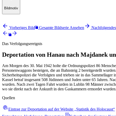
Bildmotiv
Vorheriges Bild
Gesamte Bildserie Ansehen
Nachfolgendes
Das Verfolgungsereignis
Deportation von Hanau nach Majdanek un
Am Morgen des 30. Mai 1942 holte die Ordnungspolizei 86 Menschen
Personenwaggons besteigen, die an Bahnsteig 2 bereitgestellt wurde
Sicherheitspolizei die Verfolgten und trieben sie in das Sammellager 
Kassel betraf insgesamt 508 Jüdinnen und Juden unter 65 Jahren. N
wurden. Nach zwei Tagen Fahrt wurden in Lublin 98 Männer zwischen
wo sie direkt nach der Ankunft in den Gaskammern ermordet wurden.
Quellen
Eintrag zur Deportation auf der Website „Statistik des Holocaust“