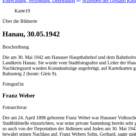
Entrechtung, Verfolgung, Deportation
Schreiben der Gestapo Kass
Karte
19
Über die Bildserie
Hanau, 30.05.1942
Beschreibung
Die am 30. Mai 1942 am Hanauer Hauptbahnhof und dem Bahnhofsvorp
Landkreis Hanau. Sie wurde vom Stadtfotografen und Leiter der Hanaue
Nachkriegszeit wurden Kontaktabzüge angefertigt, auf Karteikarten g
Bahnsteig 2 (heute: Gleis 9).
Fotograf:in
Franz Weber
Fotoarchivar
Der am 24. April 1898 geborene Franz Weber war Hanauer Volksschulle
Stadtbildstelle einzurichten, war seine private Sammlung bereits sehr g
so auch von der Deportation der Jüdinnen und Juden am 30. Mai 1942.
bewahrt seinen Nachlass auf. Franz Webers Sohn, Gerhard, sagte spät