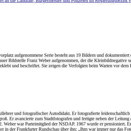
el an die Landräte, Bürgermeister und Polizeien im Regierungsbezirk
latz aufgenommene Serie besteht aus 19 Bildern und dokumentiert di
r Bildstelle Franz Weber aufgenommen, der die Kleinbildnegative selbst
eklebt und beschriftet. Sie zeigen die Verfolgten beim Warten vor dem
hrer und fotografischer Autodidakt. Er fotografierte leidenschaftlic
roß. Er avancierte zum Stadtfotografen und fertigte neben der Leitung de
 Weber war Parteimitglied der NSDAP. 1967 wurde er pensioniert. Er st
er in der Frankfurter Rundschau über ihn: „Ihm war immer nur das Fot