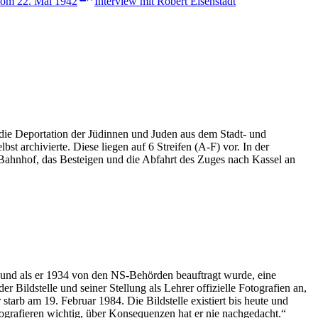
 vom 22. Mai 1942
Interview mit Robert Eisenstädt
e Deportation der Jüdinnen und Juden aus dem Stadt- und
 archivierte. Diese liegen auf 6 Streifen (A-F) vor. In der
 Bahnhof, das Besteigen und die Abfahrt des Zuges nach Kassel an
h und als er 1934 von den NS-Behörden beauftragt wurde, eine
r Bildstelle und seiner Stellung als Lehrer offizielle Fotografien an,
arb am 19. Februar 1984. Die Bildstelle existiert bis heute und
ografieren wichtig, über Konsequenzen hat er nie nachgedacht.“