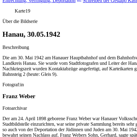
Entrechtung, Verfolgung, Deportation
Schreiben der Gestapo Kass
Karte
19
Über die Bildserie
Hanau, 30.05.1942
Beschreibung
Die am 30. Mai 1942 am Hanauer Hauptbahnhof und dem Bahnhofsvorp
Landkreis Hanau. Sie wurde vom Stadtfotografen und Leiter der Hanaue
Nachkriegszeit wurden Kontaktabzüge angefertigt, auf Karteikarten g
Bahnsteig 2 (heute: Gleis 9).
Fotograf:in
Franz Weber
Fotoarchivar
Der am 24. April 1898 geborene Franz Weber war Hanauer Volksschulle
Stadtbildstelle einzurichten, war seine private Sammlung bereits sehr g
so auch von der Deportation der Jüdinnen und Juden am 30. Mai 1942.
bewahrt seinen Nachlass auf. Franz Webers Sohn, Gerhard, sagte spät