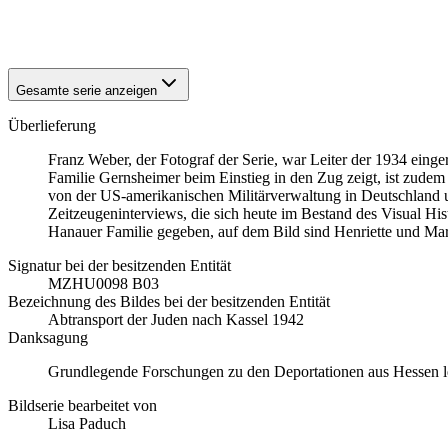
1942
Hanau
1942
Hanau
Gesamte serie anzeigen
Überlieferung
Franz Weber, der Fotograf der Serie, war Leiter der 1934 einge
Familie Gernsheimer beim Einstieg in den Zug zeigt, ist zude
von der US-amerikanischen Militärverwaltung in Deutschland 
Zeitzeugeninterviews, die sich heute im Bestand des Visual H
Hanauer Familie gegeben, auf dem Bild sind Henriette und Mart
Signatur bei der besitzenden Entität
MZHU0098 B03
Bezeichnung des Bildes bei der besitzenden Entität
Abtransport der Juden nach Kassel 1942
Danksagung
Grundlegende Forschungen zu den Deportationen aus Hessen lei
Bildserie bearbeitet von
Lisa Paduch