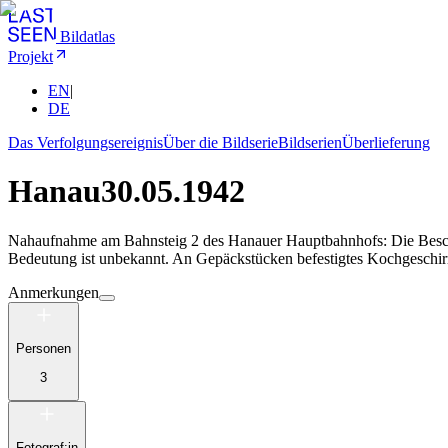
Bildatlas
Projekt
EN
|
DE
Das Verfolgungsereignis
Über die Bildserie
Bildserien
Überlieferung
Hanau
30.05.1942
Nahaufnahme am Bahnsteig 2 des Hanauer Hauptbahnhofs: Die Beschri
Bedeutung ist unbekannt. An Gepäckstücken befestigtes Kochgeschirr
Anmerkungen
Personen
3
Fotograf:in