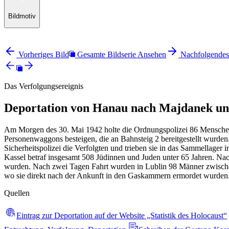
Bildmotiv
Vorheriges Bild
Gesamte Bildserie Ansehen
Nachfolgendes
Das Verfolgungsereignis
Deportation von Hanau nach Majdanek un
Am Morgen des 30. Mai 1942 holte die Ordnungspolizei 86 Menschen
Personenwaggons besteigen, die an Bahnsteig 2 bereitgestellt wurde
Sicherheitspolizei die Verfolgten und trieben sie in das Sammellager 
Kassel betraf insgesamt 508 Jüdinnen und Juden unter 65 Jahren. N
wurden. Nach zwei Tagen Fahrt wurden in Lublin 98 Männer zwischen
wo sie direkt nach der Ankunft in den Gaskammern ermordet wurden.
Quellen
Eintrag zur Deportation auf der Website „Statistik des Holocaust“