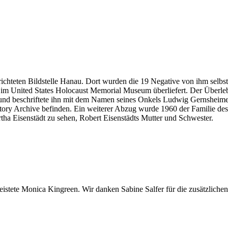
richteten Bildstelle Hanau. Dort wurden die 19 Negative von ihm selbst 
m im United States Holocaust Memorial Museum überliefert. Der Überl
und beschriftete ihn mit dem Namen seines Onkels Ludwig Gernsheime
istory Archive befinden. Ein weiterer Abzug wurde 1960 der Familie d
ha Eisenstädt zu sehen, Robert Eisenstädts Mutter und Schwester.
stete Monica Kingreen. Wir danken Sabine Salfer für die zusätzlichen