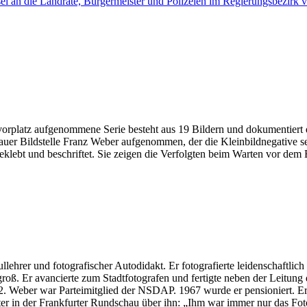
el an die Landräte, Bürgermeister und Polizeien im Regierungsbezirk
latz aufgenommene Serie besteht aus 19 Bildern und dokumentiert di
r Bildstelle Franz Weber aufgenommen, der die Kleinbildnegative selbst
eklebt und beschriftet. Sie zeigen die Verfolgten beim Warten vor dem
hrer und fotografischer Autodidakt. Er fotografierte leidenschaftlic
roß. Er avancierte zum Stadtfotografen und fertigte neben der Leitung de
 Weber war Parteimitglied der NSDAP. 1967 wurde er pensioniert. Er st
er in der Frankfurter Rundschau über ihn: „Ihm war immer nur das Fot