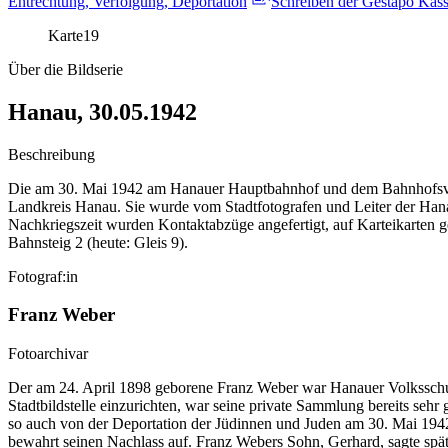
Entrechtung, Verfolgung, Deportation
Schreiben der Gestapo Kass
Karte
19
Über die Bildserie
Hanau, 30.05.1942
Beschreibung
Die am 30. Mai 1942 am Hanauer Hauptbahnhof und dem Bahnhofsvorp
Landkreis Hanau. Sie wurde vom Stadtfotografen und Leiter der Hanaue
Nachkriegszeit wurden Kontaktabzüge angefertigt, auf Karteikarten g
Bahnsteig 2 (heute: Gleis 9).
Fotograf:in
Franz Weber
Fotoarchivar
Der am 24. April 1898 geborene Franz Weber war Hanauer Volksschulle
Stadtbildstelle einzurichten, war seine private Sammlung bereits sehr g
so auch von der Deportation der Jüdinnen und Juden am 30. Mai 1942.
bewahrt seinen Nachlass auf. Franz Webers Sohn, Gerhard, sagte spät