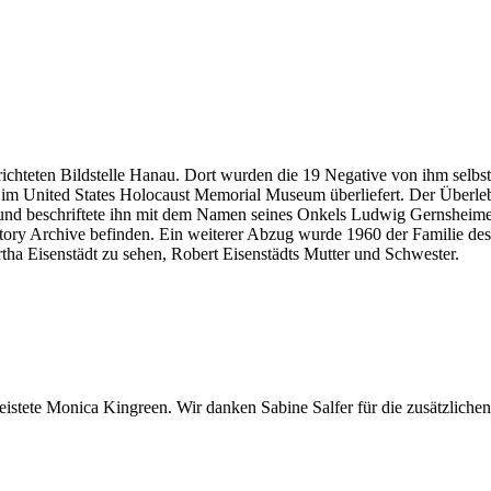
richteten Bildstelle Hanau. Dort wurden die 19 Negative von ihm selbst 
m im United States Holocaust Memorial Museum überliefert. Der Überl
und beschriftete ihn mit dem Namen seines Onkels Ludwig Gernsheime
istory Archive befinden. Ein weiterer Abzug wurde 1960 der Familie d
ha Eisenstädt zu sehen, Robert Eisenstädts Mutter und Schwester.
stete Monica Kingreen. Wir danken Sabine Salfer für die zusätzlichen