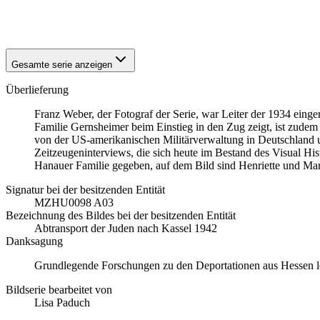
1942
Hanau
1942
Hanau
Gesamte serie anzeigen
Überlieferung
Franz Weber, der Fotograf der Serie, war Leiter der 1934 einge
Familie Gernsheimer beim Einstieg in den Zug zeigt, ist zude
von der US-amerikanischen Militärverwaltung in Deutschland 
Zeitzeugeninterviews, die sich heute im Bestand des Visual H
Hanauer Familie gegeben, auf dem Bild sind Henriette und Mart
Signatur bei der besitzenden Entität
MZHU0098 A03
Bezeichnung des Bildes bei der besitzenden Entität
Abtransport der Juden nach Kassel 1942
Danksagung
Grundlegende Forschungen zu den Deportationen aus Hessen lei
Bildserie bearbeitet von
Lisa Paduch