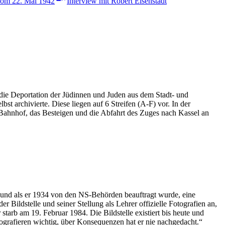
 vom 22. Mai 1942
Interview mit Robert Eisenstädt
e Deportation der Jüdinnen und Juden aus dem Stadt- und
 archivierte. Diese liegen auf 6 Streifen (A-F) vor. In der
 Bahnhof, das Besteigen und die Abfahrt des Zuges nach Kassel an
h und als er 1934 von den NS-Behörden beauftragt wurde, eine
r Bildstelle und seiner Stellung als Lehrer offizielle Fotografien an,
arb am 19. Februar 1984. Die Bildstelle existiert bis heute und
ografieren wichtig, über Konsequenzen hat er nie nachgedacht.“