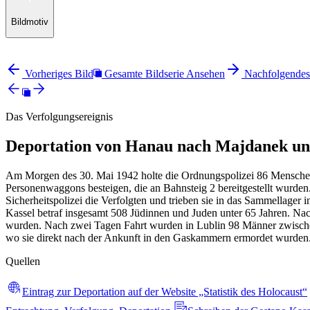
Bildmotiv
Vorheriges Bild
Gesamte Bildserie Ansehen
Nachfolgendes
Das Verfolgungsereignis
Deportation von Hanau nach Majdanek un
Am Morgen des 30. Mai 1942 holte die Ordnungspolizei 86 Menschen
Personenwaggons besteigen, die an Bahnsteig 2 bereitgestellt wurde
Sicherheitspolizei die Verfolgten und trieben sie in das Sammellager 
Kassel betraf insgesamt 508 Jüdinnen und Juden unter 65 Jahren. N
wurden. Nach zwei Tagen Fahrt wurden in Lublin 98 Männer zwischen
wo sie direkt nach der Ankunft in den Gaskammern ermordet wurden.
Quellen
Eintrag zur Deportation auf der Website „Statistik des Holocaust“