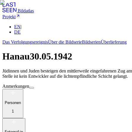
Bildatlas
Projekt
EN
|
DE
Das Verfolgungsereignis
Über die Bildserie
Bildserien
Überlieferung
Hanau
30.05.1942
Jüdinnen und Juden besteigen den mittlerweile eingefahrenen Zug am
Stelle ist kein Entwickler auf die lichtempflindliche Schicht gelangt.
Anmerkungen
Personen
1
Fotograf:in