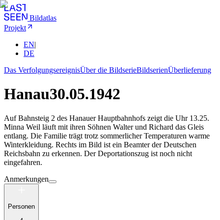
Bildatlas
Projekt
EN
|
DE
Das Verfolgungsereignis
Über die Bildserie
Bildserien
Überlieferung
Hanau
30.05.1942
Auf Bahnsteig 2 des Hanauer Hauptbahnhofs zeigt die Uhr 13.25.
Minna Weil läuft mit ihren Söhnen Walter und Richard das Gleis
entlang. Die Familie trägt trotz sommerlicher Temperaturen warme
Winterkleidung. Rechts im Bild ist ein Beamter der Deutschen
Reichsbahn zu erkennen. Der Deportationszug ist noch nicht
eingefahren.
Anmerkungen
Personen