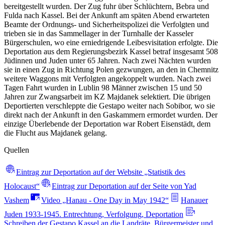
bereitgestellt wurden. Der Zug fuhr über Schlüchtern, Bebra und
Fulda nach Kassel. Bei der Ankunft am späten Abend erwarteten
Beamte der Ordnungs- und Sicherheitspolizei die Verfolgten und
trieben sie in das Sammellager in der Turnhalle der Kasseler
Bürgerschulen, wo eine erniedrigende Leibesvisitation erfolgte. Die
Deportation aus dem Regierungsbezirk Kassel betraf insgesamt 508
Jüdinnen und Juden unter 65 Jahren. Nach zwei Nächten wurden
sie in einen Zug in Richtung Polen gezwungen, an den in Chemnitz
weitere Waggons mit Verfolgten angekoppelt wurden. Nach zwei
Tagen Fahrt wurden in Lublin 98 Männer zwischen 15 und 50
Jahren zur Zwangsarbeit im KZ Majdanek selektiert. Die übrigen
Deportierten verschleppte die Gestapo weiter nach Sobibor, wo sie
direkt nach der Ankunft in den Gaskammern ermordet wurden. Der
einzige Überlebende der Deportation war Robert Eisenstädt, dem
die Flucht aus Majdanek gelang.
Quellen
Eintrag zur Deportation auf der Website „Statistik des
Holocaust“
Eintrag zur Deportation auf der Seite von Yad
Vashem
Video „Hanau - One Day in May 1942“
Hanauer
Juden 1933-1945. Entrechtung, Verfolgung, Deportation
Schreiben der Gestapo Kassel an die Landräte, Bürgermeister und