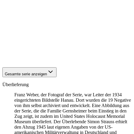
1942
Hanau
1942
Hanau
1942
Hanau
1942
Hanau
1942
Hanau
1942
Hanau
1942
Hanau
1942
Hanau
1942
Hanau
1942
Hanau
1942
Hanau
Gesamte serie anzeigen
Überlieferung
Franz Weber, der Fotograf der Serie, war Leiter der 1934
eingerichteten Bildstelle Hanau. Dort wurden die 19 Negative
von ihm selbst archiviert und entwickelt. Eine Abbildung aus
der Serie, die die Familie Gernsheimer beim Einstieg in den
Zug zeigt, ist zudem im United States Holocaust Memorial
Museum überliefert. Der Überlebende Simon Strauss erhielt
den Abzug 1945 laut eigenen Angaben von der US-
amerikanischen Militärverwaltung in Deutschland und