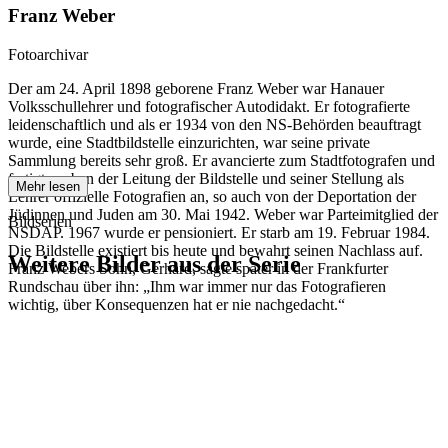
Franz Weber
Fotoarchivar
Der am 24. April 1898 geborene Franz Weber war Hanauer
Volksschullehrer und fotografischer Autodidakt. Er fotografierte
leidenschaftlich und als er 1934 von den NS-Behörden beauftragt
wurde, eine Stadtbildstelle einzurichten, war seine private
Sammlung bereits sehr groß. Er avancierte zum Stadtfotografen und
fertigte neben der Leitung der Bildstelle und seiner Stellung als
Mehr lesen
Lehrer offizielle Fotografien an, so auch von der Deportation der
Jüdinnen und Juden am 30. Mai 1942. Weber war Parteimitglied der
Bildserien
NSDAP. 1967 wurde er pensioniert. Er starb am 19. Februar 1984.
Die Bildstelle existiert bis heute und bewahrt seinen Nachlass auf.
Weitere Bilder aus der Serie
Franz Webers Sohn, Gerhard, sagte später in der Frankfurter
Rundschau über ihn: „Ihm war immer nur das Fotografieren
wichtig, über Konsequenzen hat er nie nachgedacht.“
1942
Hanau
1942
Hanau
1942
Hanau
1942
Hanau
1942
Hanau
1942
Hanau
1942
Hanau
1942
Hanau