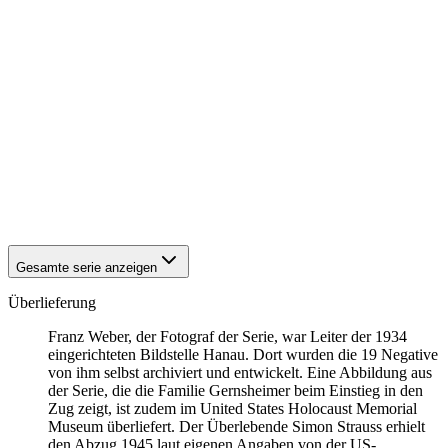
1942
Hanau
1942
Hanau
1942
Hanau
1942
Hanau
1942
Hanau
1942
Hanau
1942
Hanau
1942
Hanau
1942
Hanau
1942
Hanau
1942
Hanau
1942
Hanau
Gesamte serie anzeigen
Überlieferung
Franz Weber, der Fotograf der Serie, war Leiter der 1934
eingerichteten Bildstelle Hanau. Dort wurden die 19 Negative
von ihm selbst archiviert und entwickelt. Eine Abbildung aus
der Serie, die die Familie Gernsheimer beim Einstieg in den
Zug zeigt, ist zudem im United States Holocaust Memorial
Museum überliefert. Der Überlebende Simon Strauss erhielt
den Abzug 1945 laut eigenen Angaben von der US-