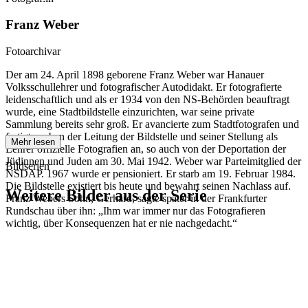
Franz Weber
Fotoarchivar
Der am 24. April 1898 geborene Franz Weber war Hanauer
Volksschullehrer und fotografischer Autodidakt. Er fotografierte
leidenschaftlich und als er 1934 von den NS-Behörden beauftragt
wurde, eine Stadtbildstelle einzurichten, war seine private
Sammlung bereits sehr groß. Er avancierte zum Stadtfotografen und
fertigte neben der Leitung der Bildstelle und seiner Stellung als
Mehr lesen
Lehrer offizielle Fotografien an, so auch von der Deportation der
Jüdinnen und Juden am 30. Mai 1942. Weber war Parteimitglied der
Bildserien
NSDAP. 1967 wurde er pensioniert. Er starb am 19. Februar 1984.
Die Bildstelle existiert bis heute und bewahrt seinen Nachlass auf.
Weitere Bilder aus der Serie
Franz Webers Sohn, Gerhard, sagte später in der Frankfurter
Rundschau über ihn: „Ihm war immer nur das Fotografieren
wichtig, über Konsequenzen hat er nie nachgedacht.“
1942
Hanau
1942
Hanau
1942
Hanau
1942
Hanau
1942
Hanau
1942
Hanau
1942
Hanau