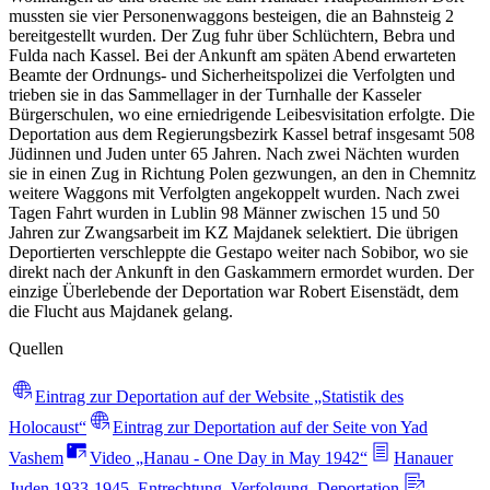
mussten sie vier Personenwaggons besteigen, die an Bahnsteig 2
bereitgestellt wurden. Der Zug fuhr über Schlüchtern, Bebra und
Fulda nach Kassel. Bei der Ankunft am späten Abend erwarteten
Beamte der Ordnungs- und Sicherheitspolizei die Verfolgten und
trieben sie in das Sammellager in der Turnhalle der Kasseler
Bürgerschulen, wo eine erniedrigende Leibesvisitation erfolgte. Die
Deportation aus dem Regierungsbezirk Kassel betraf insgesamt 508
Jüdinnen und Juden unter 65 Jahren. Nach zwei Nächten wurden
sie in einen Zug in Richtung Polen gezwungen, an den in Chemnitz
weitere Waggons mit Verfolgten angekoppelt wurden. Nach zwei
Tagen Fahrt wurden in Lublin 98 Männer zwischen 15 und 50
Jahren zur Zwangsarbeit im KZ Majdanek selektiert. Die übrigen
Deportierten verschleppte die Gestapo weiter nach Sobibor, wo sie
direkt nach der Ankunft in den Gaskammern ermordet wurden. Der
einzige Überlebende der Deportation war Robert Eisenstädt, dem
die Flucht aus Majdanek gelang.
Quellen
Eintrag zur Deportation auf der Website „Statistik des
Holocaust“
Eintrag zur Deportation auf der Seite von Yad
Vashem
Video „Hanau - One Day in May 1942“
Hanauer
Juden 1933-1945. Entrechtung, Verfolgung, Deportation