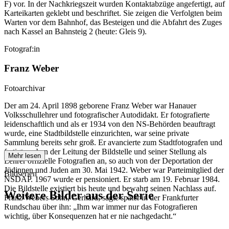
F) vor. In der Nachkriegszeit wurden Kontaktabzüge angefertigt, auf
Karteikarten geklebt und beschriftet. Sie zeigen die Verfolgten beim
Warten vor dem Bahnhof, das Besteigen und die Abfahrt des Zuges
nach Kassel an Bahnsteig 2 (heute: Gleis 9).
Fotograf:in
Franz Weber
Fotoarchivar
Der am 24. April 1898 geborene Franz Weber war Hanauer
Volksschullehrer und fotografischer Autodidakt. Er fotografierte
leidenschaftlich und als er 1934 von den NS-Behörden beauftragt
wurde, eine Stadtbildstelle einzurichten, war seine private
Sammlung bereits sehr groß. Er avancierte zum Stadtfotografen und
fertigte neben der Leitung der Bildstelle und seiner Stellung als
Mehr lesen
Lehrer offizielle Fotografien an, so auch von der Deportation der
Jüdinnen und Juden am 30. Mai 1942. Weber war Parteimitglied der
Bildserien
NSDAP. 1967 wurde er pensioniert. Er starb am 19. Februar 1984.
Die Bildstelle existiert bis heute und bewahrt seinen Nachlass auf.
Weitere Bilder aus der Serie
Franz Webers Sohn, Gerhard, sagte später in der Frankfurter
Rundschau über ihn: „Ihm war immer nur das Fotografieren
wichtig, über Konsequenzen hat er nie nachgedacht.“
1942
Hanau
1942
Hanau