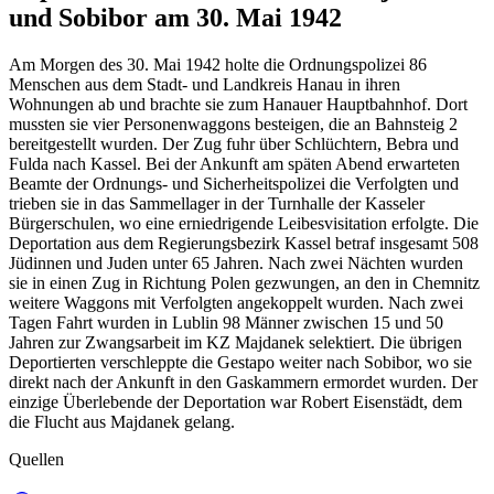
und Sobibor am 30. Mai 1942
Am Morgen des 30. Mai 1942 holte die Ordnungspolizei 86
Menschen aus dem Stadt- und Landkreis Hanau in ihren
Wohnungen ab und brachte sie zum Hanauer Hauptbahnhof. Dort
mussten sie vier Personenwaggons besteigen, die an Bahnsteig 2
bereitgestellt wurden. Der Zug fuhr über Schlüchtern, Bebra und
Fulda nach Kassel. Bei der Ankunft am späten Abend erwarteten
Beamte der Ordnungs- und Sicherheitspolizei die Verfolgten und
trieben sie in das Sammellager in der Turnhalle der Kasseler
Bürgerschulen, wo eine erniedrigende Leibesvisitation erfolgte. Die
Deportation aus dem Regierungsbezirk Kassel betraf insgesamt 508
Jüdinnen und Juden unter 65 Jahren. Nach zwei Nächten wurden
sie in einen Zug in Richtung Polen gezwungen, an den in Chemnitz
weitere Waggons mit Verfolgten angekoppelt wurden. Nach zwei
Tagen Fahrt wurden in Lublin 98 Männer zwischen 15 und 50
Jahren zur Zwangsarbeit im KZ Majdanek selektiert. Die übrigen
Deportierten verschleppte die Gestapo weiter nach Sobibor, wo sie
direkt nach der Ankunft in den Gaskammern ermordet wurden. Der
einzige Überlebende der Deportation war Robert Eisenstädt, dem
die Flucht aus Majdanek gelang.
Quellen