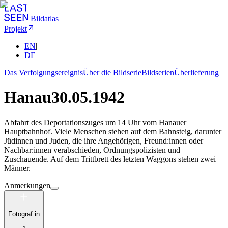
Bildatlas
Projekt
EN
|
DE
Das Verfolgungsereignis
Über die Bildserie
Bildserien
Überlieferung
Hanau
30.05.1942
Abfahrt des Deportationszuges um 14 Uhr vom Hanauer
Hauptbahnhof. Viele Menschen stehen auf dem Bahnsteig, darunter
Jüdinnen und Juden, die ihre Angehörigen, Freund:innen oder
Nachbar:innen verabschieden, Ordnungspolizisten und
Zuschauende. Auf dem Trittbrett des letzten Waggons stehen zwei
Männer.
Anmerkungen
Fotograf:in