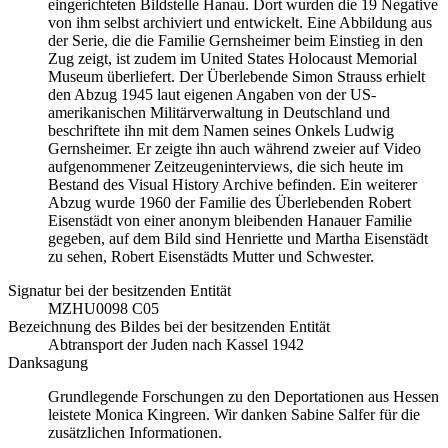
eingerichteten Bildstelle Hanau. Dort wurden die 19 Negative
von ihm selbst archiviert und entwickelt. Eine Abbildung aus
der Serie, die die Familie Gernsheimer beim Einstieg in den
Zug zeigt, ist zudem im United States Holocaust Memorial
Museum überliefert. Der Überlebende Simon Strauss erhielt
den Abzug 1945 laut eigenen Angaben von der US-
amerikanischen Militärverwaltung in Deutschland und
beschriftete ihn mit dem Namen seines Onkels Ludwig
Gernsheimer. Er zeigte ihn auch während zweier auf Video
aufgenommener Zeitzeugeninterviews, die sich heute im
Bestand des Visual History Archive befinden. Ein weiterer
Abzug wurde 1960 der Familie des Überlebenden Robert
Eisenstädt von einer anonym bleibenden Hanauer Familie
gegeben, auf dem Bild sind Henriette und Martha Eisenstädt
zu sehen, Robert Eisenstädts Mutter und Schwester.
Signatur bei der besitzenden Entität
MZHU0098 C05
Bezeichnung des Bildes bei der besitzenden Entität
Abtransport der Juden nach Kassel 1942
Danksagung
Grundlegende Forschungen zu den Deportationen aus Hessen
leistete Monica Kingreen. Wir danken Sabine Salfer für die
zusätzlichen Informationen.