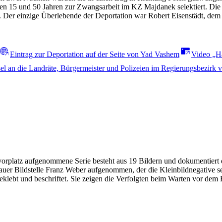
 15 und 50 Jahren zur Zwangsarbeit im KZ Majdanek selektiert. Die ü
 Der einzige Überlebende der Deportation war Robert Eisenstädt, dem 
Eintrag zur Deportation auf der Seite von Yad Vashem
Video „H
el an die Landräte, Bürgermeister und Polizeien im Regierungsbezirk
latz aufgenommene Serie besteht aus 19 Bildern und dokumentiert di
r Bildstelle Franz Weber aufgenommen, der die Kleinbildnegative selbst
eklebt und beschriftet. Sie zeigen die Verfolgten beim Warten vor dem