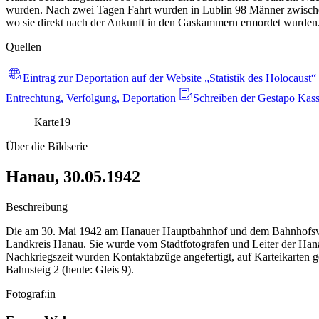
wurden. Nach zwei Tagen Fahrt wurden in Lublin 98 Männer zwischen
wo sie direkt nach der Ankunft in den Gaskammern ermordet wurden.
Quellen
Eintrag zur Deportation auf der Website „Statistik des Holocaust“
Entrechtung, Verfolgung, Deportation
Schreiben der Gestapo Kass
Karte
19
Über die Bildserie
Hanau, 30.05.1942
Beschreibung
Die am 30. Mai 1942 am Hanauer Hauptbahnhof und dem Bahnhofsvorp
Landkreis Hanau. Sie wurde vom Stadtfotografen und Leiter der Hanaue
Nachkriegszeit wurden Kontaktabzüge angefertigt, auf Karteikarten g
Bahnsteig 2 (heute: Gleis 9).
Fotograf:in