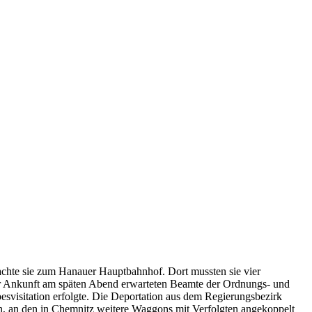
hte sie zum Hanauer Hauptbahnhof. Dort mussten sie vier
der Ankunft am späten Abend erwarteten Beamte der Ordnungs- und
besvisitation erfolgte. Die Deportation aus dem Regierungsbezirk
n, an den in Chemnitz weitere Waggons mit Verfolgten angekoppelt