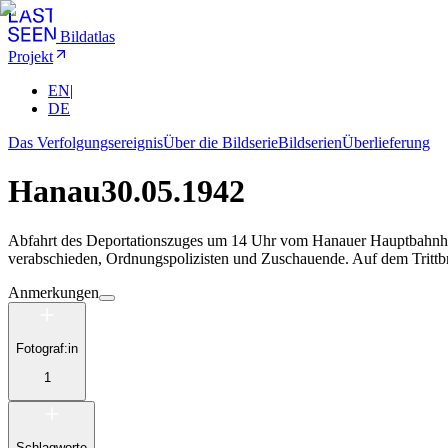
Bildatlas
Projekt
EN
|
DE
Das Verfolgungsereignis
Über die Bildserie
Bildserien
Überlieferung
Hanau
30.05.1942
Abfahrt des Deportationszuges um 14 Uhr vom Hanauer Hauptbahnhof
verabschieden, Ordnungspolizisten und Zuschauende. Auf dem Trittbr
Anmerkungen
Fotograf:in
1
Schlagworte