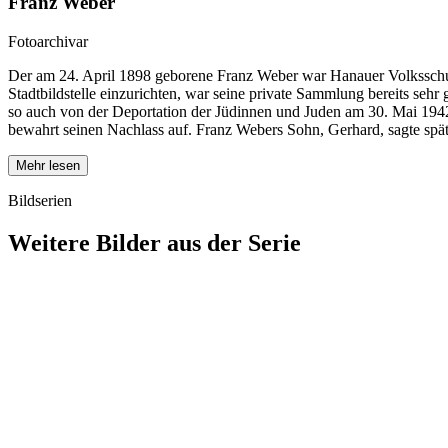
Franz Weber
Fotoarchivar
Der am 24. April 1898 geborene Franz Weber war Hanauer Volksschulle
Stadtbildstelle einzurichten, war seine private Sammlung bereits sehr g
so auch von der Deportation der Jüdinnen und Juden am 30. Mai 1942.
bewahrt seinen Nachlass auf. Franz Webers Sohn, Gerhard, sagte spät
Mehr lesen
Bildserien
Weitere Bilder aus der Serie
1942
Hanau
1942
Hanau
1942
Hanau
1942
Hanau
1942
Hanau
1942
Hanau
1942
Hanau
1942
Hanau
1942
Hanau
1942
Hanau