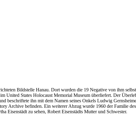
richteten Bildstelle Hanau. Dort wurden die 19 Negative von ihm selbst 
m im United States Holocaust Memorial Museum überliefert. Der Überl
und beschriftete ihn mit dem Namen seines Onkels Ludwig Gernsheime
istory Archive befinden. Ein weiterer Abzug wurde 1960 der Familie d
ha Eisenstädt zu sehen, Robert Eisenstädts Mutter und Schwester.