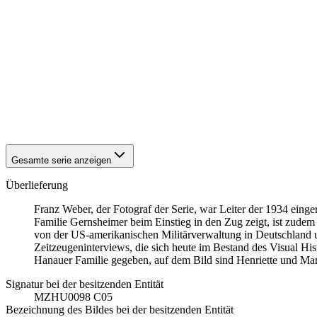
1942
Hanau
1942
Hanau
1942
Hanau
1942
Hanau
1942
Hanau
1942
Hanau
1942
Hanau
1942
Hanau
1942
Hanau
Gesamte serie anzeigen
Überlieferung
Franz Weber, der Fotograf der Serie, war Leiter der 1934 einge
Familie Gernsheimer beim Einstieg in den Zug zeigt, ist zude
von der US-amerikanischen Militärverwaltung in Deutschland 
Zeitzeugeninterviews, die sich heute im Bestand des Visual H
Hanauer Familie gegeben, auf dem Bild sind Henriette und Mart
Signatur bei der besitzenden Entität
MZHU0098 C05
Bezeichnung des Bildes bei der besitzenden Entität