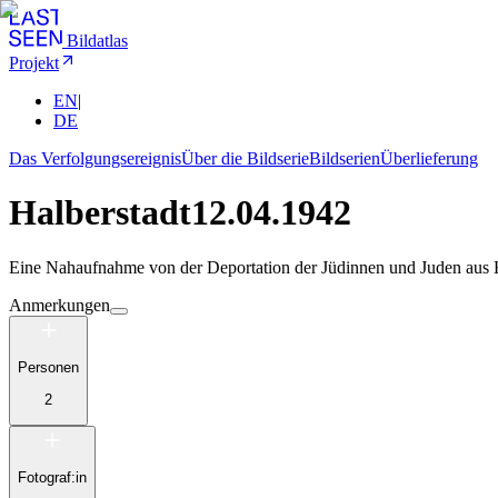
Bildatlas
Projekt
EN
|
DE
Das Verfolgungsereignis
Über die Bildserie
Bildserien
Überlieferung
Halberstadt
12.04.1942
Eine Nahaufnahme von der Deportation der Jüdinnen und Juden aus H
Anmerkungen
Personen
2
Fotograf:in