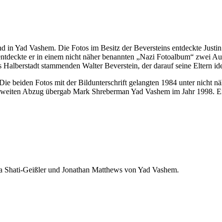
und in Yad Vashem. Die Fotos im Besitz der Beversteins entdeckte Justi
entdeckte er in einem nicht näher benannten „Nazi Fotoalbum“ zwei A
s Halberstadt stammenden Walter Beverstein, der darauf seine Eltern iden
Die beiden Fotos mit der Bildunterschrift gelangten 1984 unter nicht
weiten Abzug übergab Mark Shreberman Yad Vashem im Jahr 1998. Ein
lia Shati-Geißler und Jonathan Matthews von Yad Vashem.