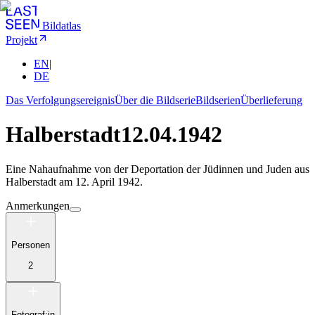
Bildatlas
Projekt
EN
|
DE
Das Verfolgungsereignis
Über die Bildserie
Bildserien
Überlieferung
Halberstadt
12.04.1942
Eine Nahaufnahme von der Deportation der Jüdinnen und Juden aus
Halberstadt am 12. April 1942.
Anmerkungen
Personen
2
Fotograf:in