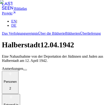
Bildatlas
Projekt
EN
|
DE
Das Verfolgungsereignis
Über die Bildserie
Bildserien
Überlieferung
Halberstadt
12.04.1942
Eine Nahaufnahme von der Deportation der Jüdinnen und Juden aus
Halberstadt am 12. April 1942.
Anmerkungen
Personen
2
Fotograf:in