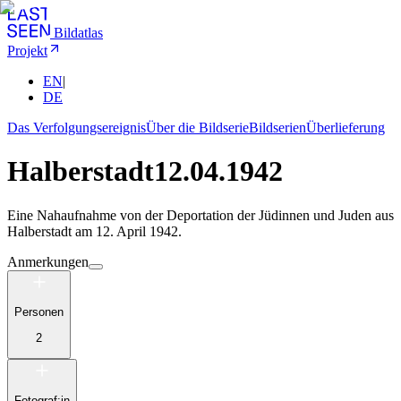
Bildatlas
Projekt
EN
|
DE
Das Verfolgungsereignis
Über die Bildserie
Bildserien
Überlieferung
Halberstadt
12.04.1942
Eine Nahaufnahme von der Deportation der Jüdinnen und Juden aus
Halberstadt am 12. April 1942.
Anmerkungen
Personen
2
Fotograf:in