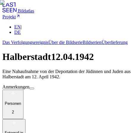
Bildatlas
Projekt
EN
|
DE
Das Verfolgungsereignis
Über die Bildserie
Bildserien
Überlieferung
Halberstadt
12.04.1942
Eine Nahaufnahme von der Deportation der Jüdinnen und Juden aus
Halberstadt am 12. April 1942.
Anmerkungen
Personen
2
Fotograf:in