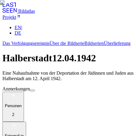
Bildatlas
Projekt
EN
|
DE
Das Verfolgungsereignis
Über die Bildserie
Bildserien
Überlieferung
Halberstadt
12.04.1942
Eine Nahaufnahme von der Deportation der Jüdinnen und Juden aus
Halberstadt am 12. April 1942.
Anmerkungen
Personen
2
Fotograf:in