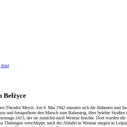
 Bild
h Bełżyce
olizei Theodor Meyer. Am 9. Mai 1942 mussten sich die Jüdinnen und J
hinzu und fotografierte den Marsch zum Bahnsteig, über belebte Straß
nenzugs 2413, der sie zunächst nach Weimar brachte. Dort wurden die 
s Thüringen verschleppt; nach der Abfahrt in Weimar stiegen in Leip