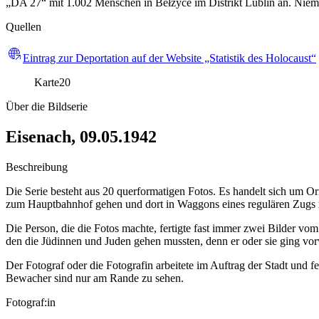
„DA 27“ mit 1.002 Menschen in Bełżyce im Distrikt Lublin an. Niema
Quellen
Eintrag zur Deportation auf der Website „Statistik des Holocaust“
Karte
20
Über die Bildserie
Eisenach, 09.05.1942
Beschreibung
Die Serie besteht aus 20 querformatigen Fotos. Es handelt sich um Or
zum Hauptbahnhof gehen und dort in Waggons eines regulären Zugs n
Die Person, die die Fotos machte, fertigte fast immer zwei Bilder v
den die Jüdinnen und Juden gehen mussten, denn er oder sie ging vor
Der Fotograf oder die Fotografin arbeitete im Auftrag der Stadt und fe
Bewacher sind nur am Rande zu sehen.
Fotograf:in