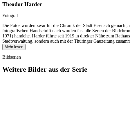
Theodor Harder
Fotograf
Die Fotos wurden zwar für die Chronik der Stadt Eisenach gemacht, 
fotografischen Handschrift nach wurden fast alle Serien der Bildch
1971) handelte. Harder führte seit 1919 in direkter Nähe zum Rathau
Stadtverwaltung, sondern auch mit der Thüringer Gauzeitung zusamme
Mehr lesen
Bildserien
Weitere Bilder aus der Serie
1942
Eisenach
1942
Eisenach
1942
Eisenach
1942
Eisenach
1942
Eisenach
1942
Eisenach
1942
Eisenach
1942
Eisenach
1942
Eisenach
1942
Eisenach