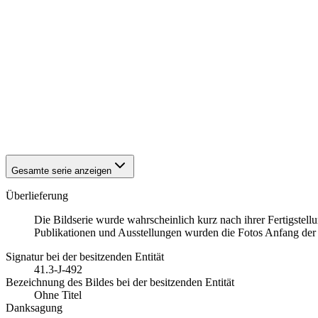
1942
Eisenach
1942
Eisenach
1942
Eisenach
1942
Eisenach
1942
Eisenach
1942
Eisenach
1942
Eisenach
1942
Eisenach
1942
Eisenach
1942
Eisenach
Gesamte serie anzeigen
Überlieferung
Die Bildserie wurde wahrscheinlich kurz nach ihrer Fertigstell
Publikationen und Ausstellungen wurden die Fotos Anfang der 1
Signatur bei der besitzenden Entität
41.3-J-492
Bezeichnung des Bildes bei der besitzenden Entität
Ohne Titel
Danksagung