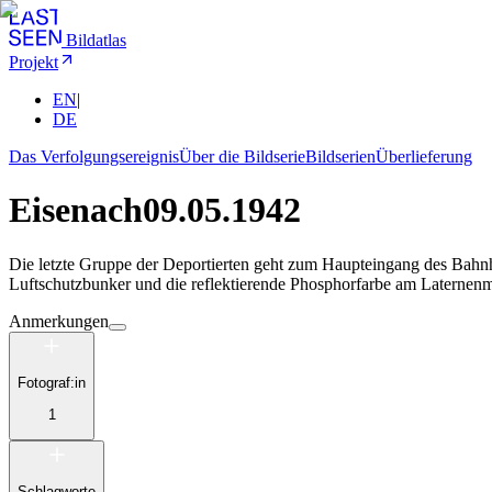
Bildatlas
Projekt
EN
|
DE
Das Verfolgungsereignis
Über die Bildserie
Bildserien
Überlieferung
Eisenach
09.05.1942
Die letzte Gruppe der Deportierten geht zum Haupteingang des Bahn
Luftschutzbunker und die reflektierende Phosphorfarbe am Laternenmast
Anmerkungen
Fotograf:in
1
Schlagworte