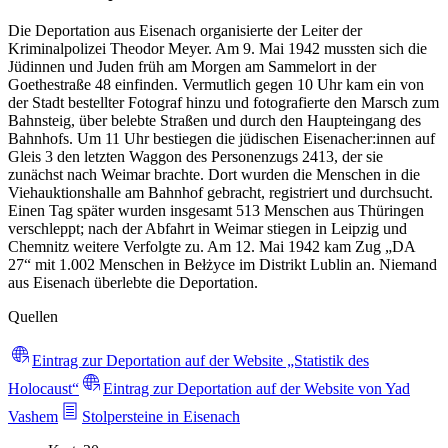
Die Deportation aus Eisenach organisierte der Leiter der
Kriminalpolizei Theodor Meyer. Am 9. Mai 1942 mussten sich die
Jüdinnen und Juden früh am Morgen am Sammelort in der
Goethestraße 48 einfinden. Vermutlich gegen 10 Uhr kam ein von
der Stadt bestellter Fotograf hinzu und fotografierte den Marsch zum
Bahnsteig, über belebte Straßen und durch den Haupteingang des
Bahnhofs. Um 11 Uhr bestiegen die jüdischen Eisenacher:innen auf
Gleis 3 den letzten Waggon des Personenzugs 2413, der sie
zunächst nach Weimar brachte. Dort wurden die Menschen in die
Viehauktionshalle am Bahnhof gebracht, registriert und durchsucht.
Einen Tag später wurden insgesamt 513 Menschen aus Thüringen
verschleppt; nach der Abfahrt in Weimar stiegen in Leipzig und
Chemnitz weitere Verfolgte zu. Am 12. Mai 1942 kam Zug „DA
27“ mit 1.002 Menschen in Bełżyce im Distrikt Lublin an. Niemand
aus Eisenach überlebte die Deportation.
Quellen
Eintrag zur Deportation auf der Website „Statistik des
Holocaust“
Eintrag zur Deportation auf der Website von Yad
Vashem
Stolpersteine in Eisenach