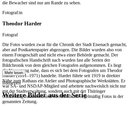
die Bewacher sind nur am Rande zu sehen.
Fotograf:in
Theodor Harder
Fotograf
Die Fotos wurden zwar für die Chronik der Stadt Eisenach gemacht,
aber auf Postkartenpapier abgezogen. Die Bilder wurden also von
einem Fotogeschäft und nicht etwa einer Behörde gemacht. Der
fotografischen Handschrift nach wurden fast alle Serien der
Bildchronik von dem gleichen Fotografen aufgenommen. Es liegt
die Vermutung nahe, dass es sich bei dem Fotografen um Theodor
Mehr lesen
Harder (1891–1971) handelte. Harder führte seit 1919 in direkter
Nähe zum Rathaus ein Atelier und Photographische Werkstätten. Er
Bildserien
war SA- und NSDAP-Mitglied und arbeitete nachweislich nicht nur
mit der Stadtverwaltung, sondern auch mit der Thüringer
Weitere Bilder aus der Serie
Gauzeitung zusammen und veröffentlichte regelmäßig Fotos in der
genannten Zeitung.
1942
Eisenach
1942
Eisenach
1942
Eisenach
1942
Eisenach
1942
Eisenach