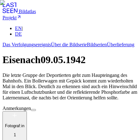
Bildatlas
Projekt
EN
|
DE
Das Verfolgungsereignis
Über die Bildserie
Bildserien
Überlieferung
Eisenach
09.05.1942
Die letzte Gruppe der Deportierten geht zum Haupteingang des
Bahnhofs. Ein Bollerwagen mit Gepäck kommt zum wiederholten
Mal in den Blick. Deutlich zu erkennen sind auch ein Hinweisschild
für einen Luftschutzbunker und die reflektierende Phosphorfarbe am
Laternenmast, die nachts bei der Orientierung helfen sollte.
Anmerkungen
Fotograf:in
1