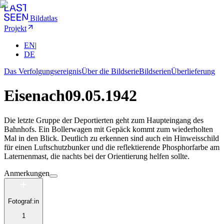
Bildatlas
Projekt
EN
|
DE
Das Verfolgungsereignis
Über die Bildserie
Bildserien
Überlieferung
Eisenach
09.05.1942
Die letzte Gruppe der Deportierten geht zum Haupteingang des
Bahnhofs. Ein Bollerwagen mit Gepäck kommt zum wiederholten
Mal in den Blick. Deutlich zu erkennen sind auch ein Hinweisschild
für einen Luftschutzbunker und die reflektierende Phosphorfarbe am
Laternenmast, die nachts bei der Orientierung helfen sollte.
Anmerkungen
Fotograf:in
1