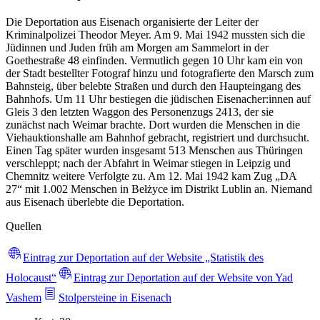
Die Deportation aus Eisenach organisierte der Leiter der
Kriminalpolizei Theodor Meyer. Am 9. Mai 1942 mussten sich die
Jüdinnen und Juden früh am Morgen am Sammelort in der
Goethestraße 48 einfinden. Vermutlich gegen 10 Uhr kam ein von
der Stadt bestellter Fotograf hinzu und fotografierte den Marsch zum
Bahnsteig, über belebte Straßen und durch den Haupteingang des
Bahnhofs. Um 11 Uhr bestiegen die jüdischen Eisenacher:innen auf
Gleis 3 den letzten Waggon des Personenzugs 2413, der sie
zunächst nach Weimar brachte. Dort wurden die Menschen in die
Viehauktionshalle am Bahnhof gebracht, registriert und durchsucht.
Einen Tag später wurden insgesamt 513 Menschen aus Thüringen
verschleppt; nach der Abfahrt in Weimar stiegen in Leipzig und
Chemnitz weitere Verfolgte zu. Am 12. Mai 1942 kam Zug „DA
27“ mit 1.002 Menschen in Bełżyce im Distrikt Lublin an. Niemand
aus Eisenach überlebte die Deportation.
Quellen
Eintrag zur Deportation auf der Website „Statistik des
Holocaust“
Eintrag zur Deportation auf der Website von Yad
Vashem
Stolpersteine in Eisenach