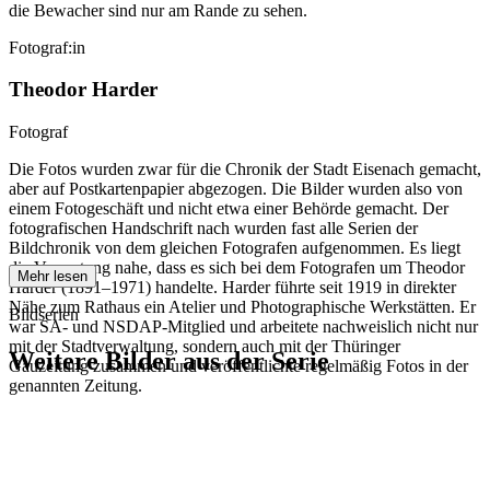
die Bewacher sind nur am Rande zu sehen.
Fotograf:in
Theodor Harder
Fotograf
Die Fotos wurden zwar für die Chronik der Stadt Eisenach gemacht,
aber auf Postkartenpapier abgezogen. Die Bilder wurden also von
einem Fotogeschäft und nicht etwa einer Behörde gemacht. Der
fotografischen Handschrift nach wurden fast alle Serien der
Bildchronik von dem gleichen Fotografen aufgenommen. Es liegt
die Vermutung nahe, dass es sich bei dem Fotografen um Theodor
Mehr lesen
Harder (1891–1971) handelte. Harder führte seit 1919 in direkter
Nähe zum Rathaus ein Atelier und Photographische Werkstätten. Er
Bildserien
war SA- und NSDAP-Mitglied und arbeitete nachweislich nicht nur
mit der Stadtverwaltung, sondern auch mit der Thüringer
Weitere Bilder aus der Serie
Gauzeitung zusammen und veröffentlichte regelmäßig Fotos in der
genannten Zeitung.
1942
Eisenach
1942
Eisenach
1942
Eisenach
1942
Eisenach
1942
Eisenach