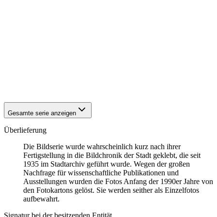
1942
Eisenach
1942
Eisenach
1942
Eisenach
1942
Eisenach
1942
Eisenach
1942
Eisenach
1942
Eisenach
1942
Eisenach
1942
Eisenach
1942
Eisenach
Gesamte serie anzeigen
Überlieferung
Die Bildserie wurde wahrscheinlich kurz nach ihrer
Fertigstellung in die Bildchronik der Stadt geklebt, die seit
1935 im Stadtarchiv geführt wurde. Wegen der großen
Nachfrage für wissenschaftliche Publikationen und
Ausstellungen wurden die Fotos Anfang der 1990er Jahre von
den Fotokartons gelöst. Sie werden seither als Einzelfotos
aufbewahrt.
Signatur bei der besitzenden Entität