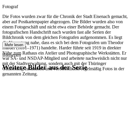
Fotograf
Die Fotos wurden zwar für die Chronik der Stadt Eisenach gemacht,
aber auf Postkartenpapier abgezogen. Die Bilder wurden also von
einem Fotogeschäft und nicht etwa einer Behörde gemacht. Der
fotografischen Handschrift nach wurden fast alle Serien der
Bildchronik von dem gleichen Fotografen aufgenommen. Es liegt
die Vermutung nahe, dass es sich bei dem Fotografen um Theodor
Mehr lesen
Harder (1891–1971) handelte. Harder führte seit 1919 in direkter
Nähe zum Rathaus ein Atelier und Photographische Werkstätten. Er
Bildserien
war SA- und NSDAP-Mitglied und arbeitete nachweislich nicht nur
mit der Stadtverwaltung, sondern auch mit der Thüringer
Weitere Bilder aus der Serie
Gauzeitung zusammen und veröffentlichte regelmäßig Fotos in der
genannten Zeitung.
1942
Eisenach
1942
Eisenach
1942
Eisenach
1942
Eisenach
1942
Eisenach
1942
Eisenach
1942
Eisenach
1942
Eisenach
1942
Eisenach
1942
Eisenach