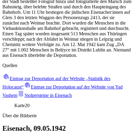
der Stadt bestellter Fotograf hinzu und fotografierte den Marsch zum
Bahnsteig, über belebte Straßen und durch den Haupteingang des
Bahnhofs. Um 11 Uhr bestiegen die jüdischen Eisenacher:innen auf
Gleis 3 den letzten Waggon des Personenzugs 2413, der sie
zunächst nach Weimar brachte. Dort wurden die Menschen in die
Viehauktionshalle am Bahnhof gebracht, registriert und durchsucht.
Einen Tag später wurden insgesamt 513 Menschen aus Thüringen
verschleppt; nach der Abfahrt in Weimar stiegen in Leipzig und
Chemnitz weitere Verfolgte zu. Am 12. Mai 1942 kam Zug „DA
27“ mit 1.002 Menschen in Bełżyce im Distrikt Lublin an. Niemand
aus Eisenach überlebte die Deportation.
Quellen
Eintrag zur Deportation auf der Website „Statistik des
Holocaust“
Eintrag zur Deportation auf der Website von Yad
Vashem
Stolpersteine in Eisenach
Karte
20
Über die Bildserie
Eisenach, 09.05.1942