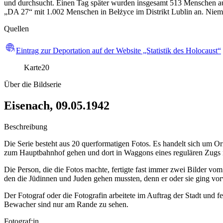
und durchsucht. Einen Tag später wurden insgesamt 513 Menschen au
„DA 27“ mit 1.002 Menschen in Bełżyce im Distrikt Lublin an. Niema
Quellen
Eintrag zur Deportation auf der Website „Statistik des Holocaust“
Karte
20
Über die Bildserie
Eisenach, 09.05.1942
Beschreibung
Die Serie besteht aus 20 querformatigen Fotos. Es handelt sich um Or
zum Hauptbahnhof gehen und dort in Waggons eines regulären Zugs n
Die Person, die die Fotos machte, fertigte fast immer zwei Bilder v
den die Jüdinnen und Juden gehen mussten, denn er oder sie ging vor
Der Fotograf oder die Fotografin arbeitete im Auftrag der Stadt und fe
Bewacher sind nur am Rande zu sehen.
Fotograf:in