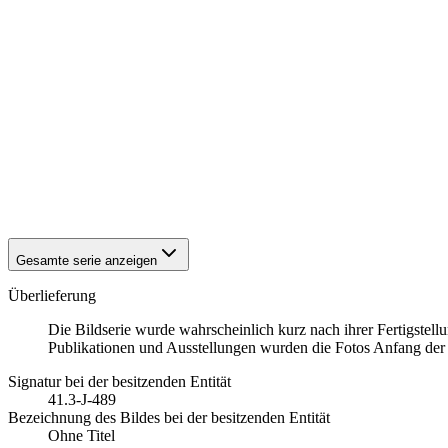
1942
Eisenach
1942
Eisenach
1942
Eisenach
1942
Eisenach
1942
Eisenach
1942
Eisenach
1942
Eisenach
1942
Eisenach
1942
Eisenach
1942
Eisenach
1942
Eisenach
Gesamte serie anzeigen
Überlieferung
Die Bildserie wurde wahrscheinlich kurz nach ihrer Fertigstell
Publikationen und Ausstellungen wurden die Fotos Anfang der 1
Signatur bei der besitzenden Entität
41.3-J-489
Bezeichnung des Bildes bei der besitzenden Entität
Ohne Titel