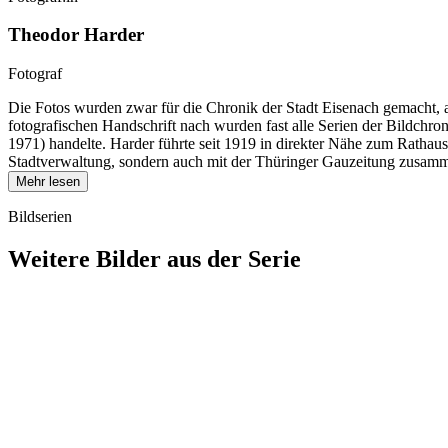
Theodor Harder
Fotograf
Die Fotos wurden zwar für die Chronik der Stadt Eisenach gemacht, 
fotografischen Handschrift nach wurden fast alle Serien der Bildch
1971) handelte. Harder führte seit 1919 in direkter Nähe zum Rathau
Stadtverwaltung, sondern auch mit der Thüringer Gauzeitung zusamme
Mehr lesen
Bildserien
Weitere Bilder aus der Serie
1942
Eisenach
1942
Eisenach
1942
Eisenach
1942
Eisenach
1942
Eisenach
1942
Eisenach
1942
Eisenach
1942
Eisenach
1942
Eisenach