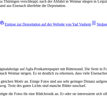
s Thüringen verschleppt; nach der Abfahrt in Weimar stiegen in Leip
nd aus Eisenach überlebte die Deportation.
Eintrag zur Deportation auf der Website von Yad Vashem
Stolpe
iginalabzüge auf Agfa-Postkartenpapier mit Büttenrand. Die Serie in Fo
ach Weimar steigen. Es ist deutlich zu erkennen, dass viele Eisenac
om gleichen Motiv an. Einige Fotos sind aus sehr geringer Distanz aufg
weg. Trotz des guten Lichts sind manche Bilder unscharf.
rtigte die Fotos für eine Bildchronik an. Er oder sie interessierte sic