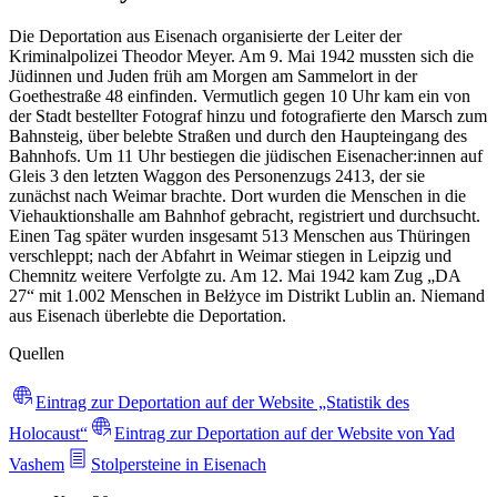
Die Deportation aus Eisenach organisierte der Leiter der
Kriminalpolizei Theodor Meyer. Am 9. Mai 1942 mussten sich die
Jüdinnen und Juden früh am Morgen am Sammelort in der
Goethestraße 48 einfinden. Vermutlich gegen 10 Uhr kam ein von
der Stadt bestellter Fotograf hinzu und fotografierte den Marsch zum
Bahnsteig, über belebte Straßen und durch den Haupteingang des
Bahnhofs. Um 11 Uhr bestiegen die jüdischen Eisenacher:innen auf
Gleis 3 den letzten Waggon des Personenzugs 2413, der sie
zunächst nach Weimar brachte. Dort wurden die Menschen in die
Viehauktionshalle am Bahnhof gebracht, registriert und durchsucht.
Einen Tag später wurden insgesamt 513 Menschen aus Thüringen
verschleppt; nach der Abfahrt in Weimar stiegen in Leipzig und
Chemnitz weitere Verfolgte zu. Am 12. Mai 1942 kam Zug „DA
27“ mit 1.002 Menschen in Bełżyce im Distrikt Lublin an. Niemand
aus Eisenach überlebte die Deportation.
Quellen
Eintrag zur Deportation auf der Website „Statistik des
Holocaust“
Eintrag zur Deportation auf der Website von Yad
Vashem
Stolpersteine in Eisenach