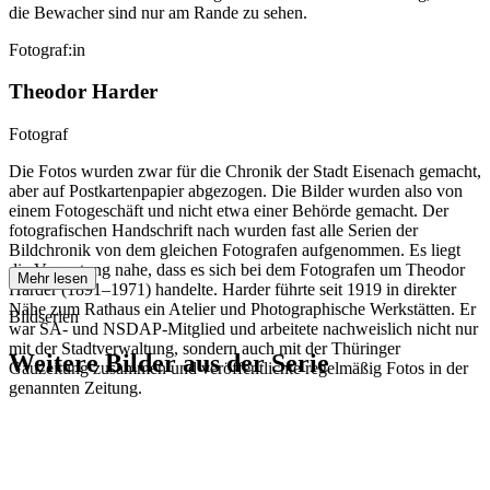
die Bewacher sind nur am Rande zu sehen.
Fotograf:in
Theodor Harder
Fotograf
Die Fotos wurden zwar für die Chronik der Stadt Eisenach gemacht,
aber auf Postkartenpapier abgezogen. Die Bilder wurden also von
einem Fotogeschäft und nicht etwa einer Behörde gemacht. Der
fotografischen Handschrift nach wurden fast alle Serien der
Bildchronik von dem gleichen Fotografen aufgenommen. Es liegt
die Vermutung nahe, dass es sich bei dem Fotografen um Theodor
Mehr lesen
Harder (1891–1971) handelte. Harder führte seit 1919 in direkter
Nähe zum Rathaus ein Atelier und Photographische Werkstätten. Er
Bildserien
war SA- und NSDAP-Mitglied und arbeitete nachweislich nicht nur
mit der Stadtverwaltung, sondern auch mit der Thüringer
Weitere Bilder aus der Serie
Gauzeitung zusammen und veröffentlichte regelmäßig Fotos in der
genannten Zeitung.
1942
Eisenach
1942
Eisenach
1942
Eisenach
1942
Eisenach
1942
Eisenach