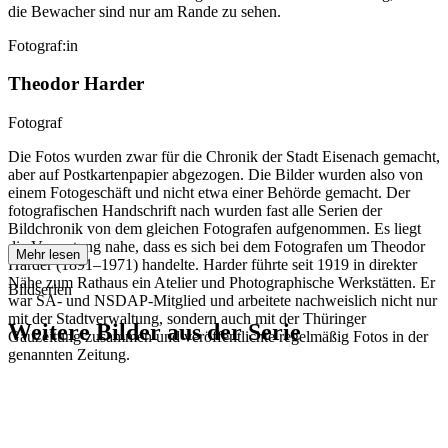
die Bewacher sind nur am Rande zu sehen.
Fotograf:in
Theodor Harder
Fotograf
Die Fotos wurden zwar für die Chronik der Stadt Eisenach gemacht,
aber auf Postkartenpapier abgezogen. Die Bilder wurden also von
einem Fotogeschäft und nicht etwa einer Behörde gemacht. Der
fotografischen Handschrift nach wurden fast alle Serien der
Bildchronik von dem gleichen Fotografen aufgenommen. Es liegt
die Vermutung nahe, dass es sich bei dem Fotografen um Theodor
Mehr lesen
Harder (1891–1971) handelte. Harder führte seit 1919 in direkter
Nähe zum Rathaus ein Atelier und Photographische Werkstätten. Er
Bildserien
war SA- und NSDAP-Mitglied und arbeitete nachweislich nicht nur
mit der Stadtverwaltung, sondern auch mit der Thüringer
Weitere Bilder aus der Serie
Gauzeitung zusammen und veröffentlichte regelmäßig Fotos in der
genannten Zeitung.
1942
Eisenach
1942
Eisenach
1942
Eisenach
1942
Eisenach
1942
Eisenach