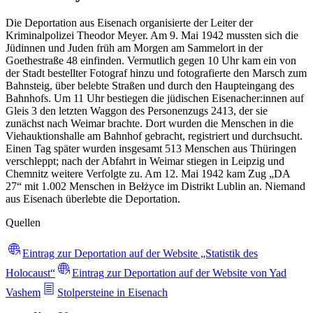
Die Deportation aus Eisenach organisierte der Leiter der
Kriminalpolizei Theodor Meyer. Am 9. Mai 1942 mussten sich die
Jüdinnen und Juden früh am Morgen am Sammelort in der
Goethestraße 48 einfinden. Vermutlich gegen 10 Uhr kam ein von
der Stadt bestellter Fotograf hinzu und fotografierte den Marsch zum
Bahnsteig, über belebte Straßen und durch den Haupteingang des
Bahnhofs. Um 11 Uhr bestiegen die jüdischen Eisenacher:innen auf
Gleis 3 den letzten Waggon des Personenzugs 2413, der sie
zunächst nach Weimar brachte. Dort wurden die Menschen in die
Viehauktionshalle am Bahnhof gebracht, registriert und durchsucht.
Einen Tag später wurden insgesamt 513 Menschen aus Thüringen
verschleppt; nach der Abfahrt in Weimar stiegen in Leipzig und
Chemnitz weitere Verfolgte zu. Am 12. Mai 1942 kam Zug „DA
27“ mit 1.002 Menschen in Bełżyce im Distrikt Lublin an. Niemand
aus Eisenach überlebte die Deportation.
Quellen
Eintrag zur Deportation auf der Website „Statistik des
Holocaust“
Eintrag zur Deportation auf der Website von Yad
Vashem
Stolpersteine in Eisenach