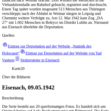
zunächst nach Weimar brachte. Dort wurden die Menschen in die
Viehauktionshalle am Bahnhof gebracht, registriert und durchsucht.
Einen Tag später wurden insgesamt 513 Menschen aus Thüringen
verschleppt; nach der Abfahrt in Weimar stiegen in Leipzig und
Chemnitz weitere Verfolgte zu. Am 12. Mai 1942 kam Zug „DA
27“ mit 1.002 Menschen in Bełżyce im Distrikt Lublin an. Niemand
aus Eisenach überlebte die Deportation.
Quellen
Eintrag zur Deportation auf der Website „Statistik des
Holocaust“
Eintrag zur Deportation auf der Website von Yad
Vashem
Stolpersteine in Eisenach
Karte
20
Über die Bildserie
Eisenach, 09.05.1942
Beschreibung
Die Serie besteht aus 20 querformatigen Fotos. Es handelt sich um
Originalabzüge auf Agfa-Postkartenpapier mit Büttenrand. Die Serie