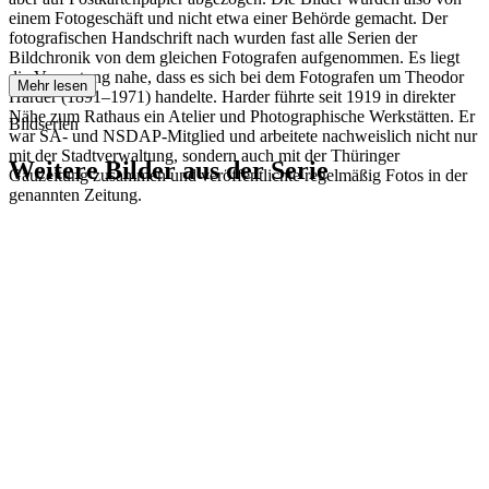
einem Fotogeschäft und nicht etwa einer Behörde gemacht. Der
fotografischen Handschrift nach wurden fast alle Serien der
Bildchronik von dem gleichen Fotografen aufgenommen. Es liegt
die Vermutung nahe, dass es sich bei dem Fotografen um Theodor
Mehr lesen
Harder (1891–1971) handelte. Harder führte seit 1919 in direkter
Nähe zum Rathaus ein Atelier und Photographische Werkstätten. Er
Bildserien
war SA- und NSDAP-Mitglied und arbeitete nachweislich nicht nur
mit der Stadtverwaltung, sondern auch mit der Thüringer
Weitere Bilder aus der Serie
Gauzeitung zusammen und veröffentlichte regelmäßig Fotos in der
genannten Zeitung.
1942
Eisenach
1942
Eisenach
1942
Eisenach
1942
Eisenach
1942
Eisenach
1942
Eisenach
1942
Eisenach
1942
Eisenach
1942
Eisenach
1942
Eisenach
1942
Eisenach
1942
Eisenach
1942
Eisenach
1942
Eisenach