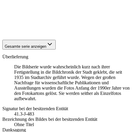
1942
Eisenach
1942
Eisenach
1942
Eisenach
1942
Eisenach
1942
Eisenach
1942
Eisenach
Gesamte serie anzeigen
Überlieferung
Die Bildserie wurde wahrscheinlich kurz nach ihrer
Fertigstellung in die Bildchronik der Stadt geklebt, die seit
1935 im Stadtarchiv geführt wurde. Wegen der großen
Nachfrage für wissenschaftliche Publikationen und
Ausstellungen wurden die Fotos Anfang der 1990er Jahre von
den Fotokartons gelöst. Sie werden seither als Einzelfotos
aufbewahrt.
Signatur bei der besitzenden Entität
41.3-J-483
Bezeichnung des Bildes bei der besitzenden Entität
Ohne Titel
Danksagung