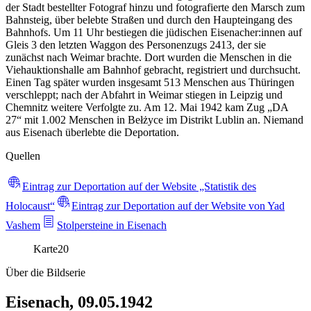
der Stadt bestellter Fotograf hinzu und fotografierte den Marsch zum
Bahnsteig, über belebte Straßen und durch den Haupteingang des
Bahnhofs. Um 11 Uhr bestiegen die jüdischen Eisenacher:innen auf
Gleis 3 den letzten Waggon des Personenzugs 2413, der sie
zunächst nach Weimar brachte. Dort wurden die Menschen in die
Viehauktionshalle am Bahnhof gebracht, registriert und durchsucht.
Einen Tag später wurden insgesamt 513 Menschen aus Thüringen
verschleppt; nach der Abfahrt in Weimar stiegen in Leipzig und
Chemnitz weitere Verfolgte zu. Am 12. Mai 1942 kam Zug „DA
27“ mit 1.002 Menschen in Bełżyce im Distrikt Lublin an. Niemand
aus Eisenach überlebte die Deportation.
Quellen
Eintrag zur Deportation auf der Website „Statistik des
Holocaust“
Eintrag zur Deportation auf der Website von Yad
Vashem
Stolpersteine in Eisenach
Karte
20
Über die Bildserie
Eisenach, 09.05.1942