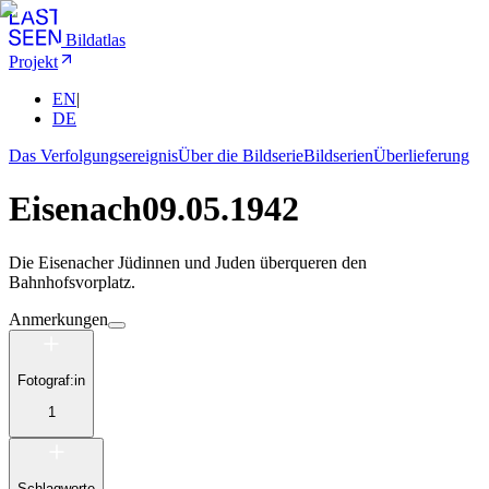
Bildatlas
Projekt
EN
|
DE
Das Verfolgungsereignis
Über die Bildserie
Bildserien
Überlieferung
Eisenach
09.05.1942
Die Eisenacher Jüdinnen und Juden überqueren den
Bahnhofsvorplatz.
Anmerkungen
Fotograf:in
1
Schlagworte