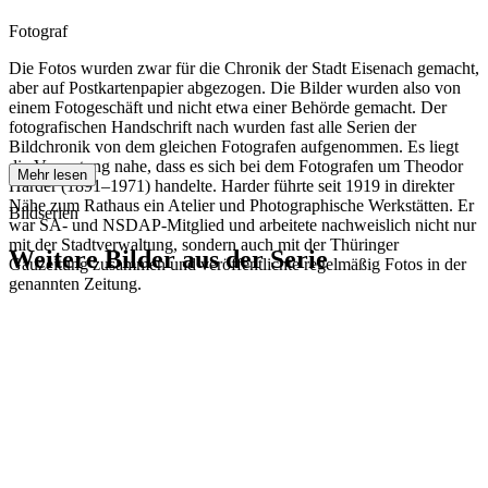
Fotograf
Die Fotos wurden zwar für die Chronik der Stadt Eisenach gemacht,
aber auf Postkartenpapier abgezogen. Die Bilder wurden also von
einem Fotogeschäft und nicht etwa einer Behörde gemacht. Der
fotografischen Handschrift nach wurden fast alle Serien der
Bildchronik von dem gleichen Fotografen aufgenommen. Es liegt
die Vermutung nahe, dass es sich bei dem Fotografen um Theodor
Mehr lesen
Harder (1891–1971) handelte. Harder führte seit 1919 in direkter
Nähe zum Rathaus ein Atelier und Photographische Werkstätten. Er
Bildserien
war SA- und NSDAP-Mitglied und arbeitete nachweislich nicht nur
mit der Stadtverwaltung, sondern auch mit der Thüringer
Weitere Bilder aus der Serie
Gauzeitung zusammen und veröffentlichte regelmäßig Fotos in der
genannten Zeitung.
1942
Eisenach
1942
Eisenach
1942
Eisenach
1942
Eisenach
1942
Eisenach
1942
Eisenach
1942
Eisenach
1942
Eisenach
1942
Eisenach
1942
Eisenach