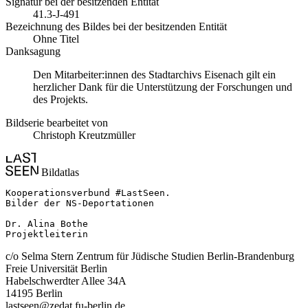
Signatur bei der besitzenden Entität
41.3-J-491
Bezeichnung des Bildes bei der besitzenden Entität
Ohne Titel
Danksagung
Den Mitarbeiter:innen des Stadtarchivs Eisenach gilt ein
herzlicher Dank für die Unterstützung der Forschungen und
des Projekts.
Bildserie bearbeitet von
Christoph Kreutzmüller
Bildatlas
Kooperationsverbund #LastSeen.

Bilder der NS-Deportationen

Dr. Alina Bothe

Projektleiterin
c/o Selma Stern Zentrum für Jüdische Studien Berlin-Brandenburg
Freie Universität Berlin
Habelschwerdter Allee 34A
14195 Berlin
lastseen@zedat.fu-berlin.de