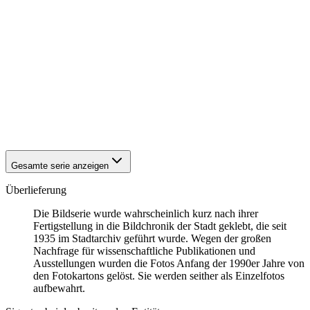
1942
Eisenach
1942
Eisenach
1942
Eisenach
1942
Eisenach
1942
Eisenach
1942
Eisenach
1942
Eisenach
1942
Eisenach
1942
Eisenach
1942
Eisenach
Gesamte serie anzeigen
Überlieferung
Die Bildserie wurde wahrscheinlich kurz nach ihrer
Fertigstellung in die Bildchronik der Stadt geklebt, die seit
1935 im Stadtarchiv geführt wurde. Wegen der großen
Nachfrage für wissenschaftliche Publikationen und
Ausstellungen wurden die Fotos Anfang der 1990er Jahre von
den Fotokartons gelöst. Sie werden seither als Einzelfotos
aufbewahrt.