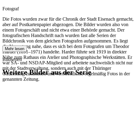
Fotograf
Die Fotos wurden zwar für die Chronik der Stadt Eisenach gemacht,
aber auf Postkartenpapier abgezogen. Die Bilder wurden also von
einem Fotogeschäft und nicht etwa einer Behörde gemacht. Der
fotografischen Handschrift nach wurden fast alle Serien der
Bildchronik von dem gleichen Fotografen aufgenommen. Es liegt
die Vermutung nahe, dass es sich bei dem Fotografen um Theodor
Mehr lesen
Harder (1891–1971) handelte. Harder führte seit 1919 in direkter
Nähe zum Rathaus ein Atelier und Photographische Werkstätten. Er
Bildserien
war SA- und NSDAP-Mitglied und arbeitete nachweislich nicht nur
mit der Stadtverwaltung, sondern auch mit der Thüringer
Weitere Bilder aus der Serie
Gauzeitung zusammen und veröffentlichte regelmäßig Fotos in der
genannten Zeitung.
1942
Eisenach
1942
Eisenach
1942
Eisenach
1942
Eisenach
1942
Eisenach
1942
Eisenach
1942
Eisenach
1942
Eisenach
1942
Eisenach
1942
Eisenach