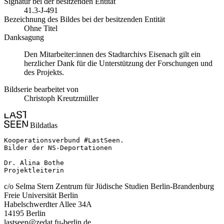
Signatur bei der besitzenden Entität
41.3-J-491
Bezeichnung des Bildes bei der besitzenden Entität
Ohne Titel
Danksagung
Den Mitarbeiter:innen des Stadtarchivs Eisenach gilt ein
herzlicher Dank für die Unterstützung der Forschungen und
des Projekts.
Bildserie bearbeitet von
Christoph Kreutzmüller
Bildatlas
Kooperationsverbund #LastSeen.

Bilder der NS-Deportationen

Dr. Alina Bothe

Projektleiterin
c/o Selma Stern Zentrum für Jüdische Studien Berlin-Brandenburg
Freie Universität Berlin
Habelschwerdter Allee 34A
14195 Berlin
lastseen@zedat.fu-berlin.de