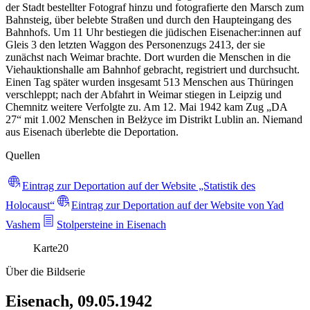
der Stadt bestellter Fotograf hinzu und fotografierte den Marsch zum
Bahnsteig, über belebte Straßen und durch den Haupteingang des
Bahnhofs. Um 11 Uhr bestiegen die jüdischen Eisenacher:innen auf
Gleis 3 den letzten Waggon des Personenzugs 2413, der sie
zunächst nach Weimar brachte. Dort wurden die Menschen in die
Viehauktionshalle am Bahnhof gebracht, registriert und durchsucht.
Einen Tag später wurden insgesamt 513 Menschen aus Thüringen
verschleppt; nach der Abfahrt in Weimar stiegen in Leipzig und
Chemnitz weitere Verfolgte zu. Am 12. Mai 1942 kam Zug „DA
27“ mit 1.002 Menschen in Bełżyce im Distrikt Lublin an. Niemand
aus Eisenach überlebte die Deportation.
Quellen
Eintrag zur Deportation auf der Website „Statistik des
Holocaust“
Eintrag zur Deportation auf der Website von Yad
Vashem
Stolpersteine in Eisenach
Karte
20
Über die Bildserie
Eisenach, 09.05.1942