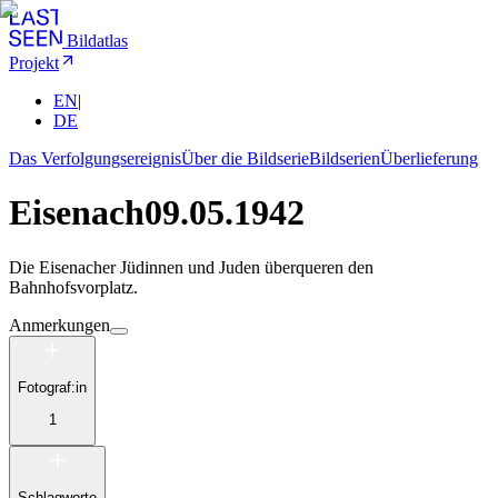
Bildatlas
Projekt
EN
|
DE
Das Verfolgungsereignis
Über die Bildserie
Bildserien
Überlieferung
Eisenach
09.05.1942
Die Eisenacher Jüdinnen und Juden überqueren den
Bahnhofsvorplatz.
Anmerkungen
Fotograf:in
1
Schlagworte