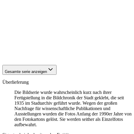
1942
Eisenach
1942
Eisenach
1942
Eisenach
1942
Eisenach
1942
Eisenach
1942
Eisenach
1942
Eisenach
1942
Eisenach
1942
Eisenach
1942
Eisenach
Gesamte serie anzeigen
Überlieferung
Die Bildserie wurde wahrscheinlich kurz nach ihrer
Fertigstellung in die Bildchronik der Stadt geklebt, die seit
1935 im Stadtarchiv geführt wurde. Wegen der großen
Nachfrage für wissenschaftliche Publikationen und
Ausstellungen wurden die Fotos Anfang der 1990er Jahre von
den Fotokartons gelöst. Sie werden seither als Einzelfotos
aufbewahrt.