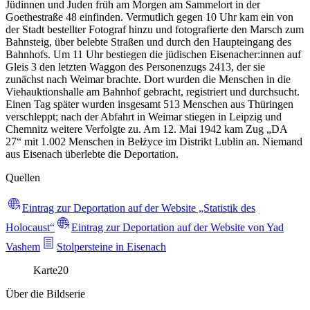
Jüdinnen und Juden früh am Morgen am Sammelort in der
Goethestraße 48 einfinden. Vermutlich gegen 10 Uhr kam ein von
der Stadt bestellter Fotograf hinzu und fotografierte den Marsch zum
Bahnsteig, über belebte Straßen und durch den Haupteingang des
Bahnhofs. Um 11 Uhr bestiegen die jüdischen Eisenacher:innen auf
Gleis 3 den letzten Waggon des Personenzugs 2413, der sie
zunächst nach Weimar brachte. Dort wurden die Menschen in die
Viehauktionshalle am Bahnhof gebracht, registriert und durchsucht.
Einen Tag später wurden insgesamt 513 Menschen aus Thüringen
verschleppt; nach der Abfahrt in Weimar stiegen in Leipzig und
Chemnitz weitere Verfolgte zu. Am 12. Mai 1942 kam Zug „DA
27“ mit 1.002 Menschen in Bełżyce im Distrikt Lublin an. Niemand
aus Eisenach überlebte die Deportation.
Quellen
Eintrag zur Deportation auf der Website „Statistik des
Holocaust“
Eintrag zur Deportation auf der Website von Yad
Vashem
Stolpersteine in Eisenach
Karte
20
Über die Bildserie