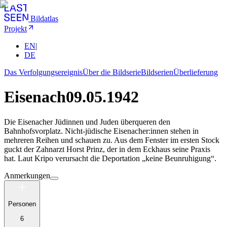
Bildatlas
Projekt
EN
|
DE
Das Verfolgungsereignis
Über die Bildserie
Bildserien
Überlieferung
Eisenach
09.05.1942
Die Eisenacher Jüdinnen und Juden überqueren den
Bahnhofsvorplatz. Nicht-jüdische Eisenacher:innen stehen in
mehreren Reihen und schauen zu. Aus dem Fenster im ersten Stock
guckt der Zahnarzt Horst Prinz, der in dem Eckhaus seine Praxis
hat. Laut Kripo verursacht die Deportation „keine Beunruhigung“.
Anmerkungen
Personen
6