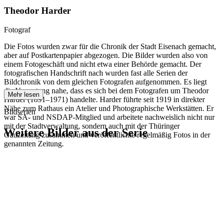
Theodor Harder
Fotograf
Die Fotos wurden zwar für die Chronik der Stadt Eisenach gemacht,
aber auf Postkartenpapier abgezogen. Die Bilder wurden also von
einem Fotogeschäft und nicht etwa einer Behörde gemacht. Der
fotografischen Handschrift nach wurden fast alle Serien der
Bildchronik von dem gleichen Fotografen aufgenommen. Es liegt
die Vermutung nahe, dass es sich bei dem Fotografen um Theodor
Mehr lesen
Harder (1891–1971) handelte. Harder führte seit 1919 in direkter
Nähe zum Rathaus ein Atelier und Photographische Werkstätten. Er
Bildserien
war SA- und NSDAP-Mitglied und arbeitete nachweislich nicht nur
mit der Stadtverwaltung, sondern auch mit der Thüringer
Weitere Bilder aus der Serie
Gauzeitung zusammen und veröffentlichte regelmäßig Fotos in der
genannten Zeitung.
1942
Eisenach
1942
Eisenach
1942
Eisenach
1942
Eisenach
1942
Eisenach
1942
Eisenach
1942
Eisenach
1942
Eisenach