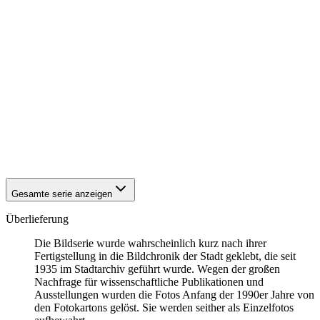
1942
Eisenach
1942
Eisenach
1942
Eisenach
1942
Eisenach
1942
Eisenach
1942
Eisenach
1942
Eisenach
1942
Eisenach
1942
Eisenach
1942
Eisenach
1942
Eisenach
1942
Eisenach
Gesamte serie anzeigen
Überlieferung
Die Bildserie wurde wahrscheinlich kurz nach ihrer
Fertigstellung in die Bildchronik der Stadt geklebt, die seit
1935 im Stadtarchiv geführt wurde. Wegen der großen
Nachfrage für wissenschaftliche Publikationen und
Ausstellungen wurden die Fotos Anfang der 1990er Jahre von
den Fotokartons gelöst. Sie werden seither als Einzelfotos