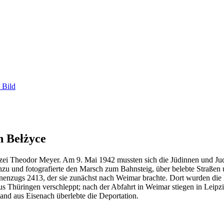
 Bild
h Bełżyce
olizei Theodor Meyer. Am 9. Mai 1942 mussten sich die Jüdinnen und J
hinzu und fotografierte den Marsch zum Bahnsteig, über belebte Straß
nenzugs 2413, der sie zunächst nach Weimar brachte. Dort wurden die 
s Thüringen verschleppt; nach der Abfahrt in Weimar stiegen in Leip
nd aus Eisenach überlebte die Deportation.