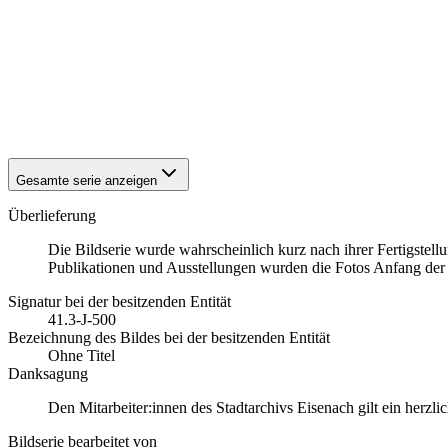
1942
Eisenach
1942
Eisenach
1942
Eisenach
1942
Eisenach
1942
Eisenach
1942
Eisenach
1942
Eisenach
Gesamte serie anzeigen
Überlieferung
Die Bildserie wurde wahrscheinlich kurz nach ihrer Fertigstell
Publikationen und Ausstellungen wurden die Fotos Anfang der 1
Signatur bei der besitzenden Entität
41.3-J-500
Bezeichnung des Bildes bei der besitzenden Entität
Ohne Titel
Danksagung
Den Mitarbeiter:innen des Stadtarchivs Eisenach gilt ein herzl
Bildserie bearbeitet von