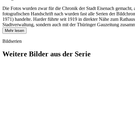
Die Fotos wurden zwar für die Chronik der Stadt Eisenach gemacht, 
fotografischen Handschrift nach wurden fast alle Serien der Bildch
1971) handelte. Harder führte seit 1919 in direkter Nähe zum Rathau
Stadtverwaltung, sondern auch mit der Thüringer Gauzeitung zusamme
Mehr lesen
Bildserien
Weitere Bilder aus der Serie
1942
Eisenach
1942
Eisenach
1942
Eisenach
1942
Eisenach
1942
Eisenach
1942
Eisenach
1942
Eisenach
1942
Eisenach
1942
Eisenach
1942
Eisenach
1942
Eisenach
1942
Eisenach
1942
Eisenach