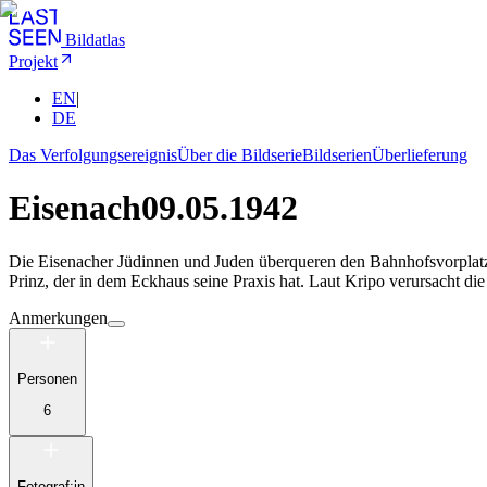
Bildatlas
Projekt
EN
|
DE
Das Verfolgungsereignis
Über die Bildserie
Bildserien
Überlieferung
Eisenach
09.05.1942
Die Eisenacher Jüdinnen und Juden überqueren den Bahnhofsvorplatz.
Prinz, der in dem Eckhaus seine Praxis hat. Laut Kripo verursacht d
Anmerkungen
Personen
6
Fotograf:in