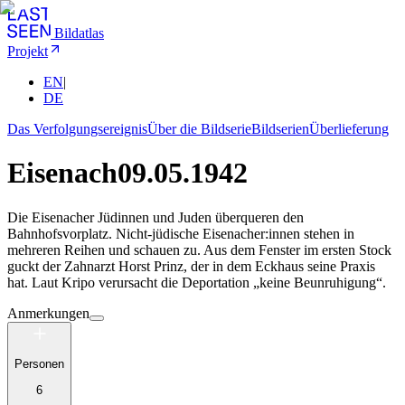
Bildatlas
Projekt
EN
|
DE
Das Verfolgungsereignis
Über die Bildserie
Bildserien
Überlieferung
Eisenach
09.05.1942
Die Eisenacher Jüdinnen und Juden überqueren den
Bahnhofsvorplatz. Nicht-jüdische Eisenacher:innen stehen in
mehreren Reihen und schauen zu. Aus dem Fenster im ersten Stock
guckt der Zahnarzt Horst Prinz, der in dem Eckhaus seine Praxis
hat. Laut Kripo verursacht die Deportation „keine Beunruhigung“.
Anmerkungen
Personen
6