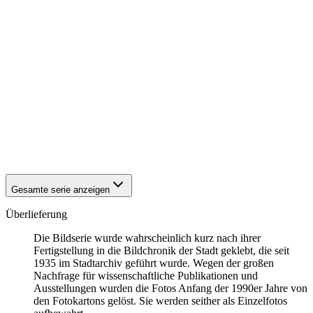
1942
Eisenach
1942
Eisenach
1942
Eisenach
1942
Eisenach
1942
Eisenach
1942
Eisenach
1942
Eisenach
1942
Eisenach
1942
Eisenach
1942
Eisenach
1942
Eisenach
1942
Eisenach
Gesamte serie anzeigen
Überlieferung
Die Bildserie wurde wahrscheinlich kurz nach ihrer
Fertigstellung in die Bildchronik der Stadt geklebt, die seit
1935 im Stadtarchiv geführt wurde. Wegen der großen
Nachfrage für wissenschaftliche Publikationen und
Ausstellungen wurden die Fotos Anfang der 1990er Jahre von
den Fotokartons gelöst. Sie werden seither als Einzelfotos