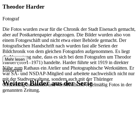
Theodor Harder
Fotograf
Die Fotos wurden zwar für die Chronik der Stadt Eisenach gemacht,
aber auf Postkartenpapier abgezogen. Die Bilder wurden also von
einem Fotogeschäft und nicht etwa einer Behörde gemacht. Der
fotografischen Handschrift nach wurden fast alle Serien der
Bildchronik von dem gleichen Fotografen aufgenommen. Es liegt
die Vermutung nahe, dass es sich bei dem Fotografen um Theodor
Mehr lesen
Harder (1891–1971) handelte. Harder führte seit 1919 in direkter
Nähe zum Rathaus ein Atelier und Photographische Werkstätten. Er
Bildserien
war SA- und NSDAP-Mitglied und arbeitete nachweislich nicht nur
mit der Stadtverwaltung, sondern auch mit der Thüringer
Weitere Bilder aus der Serie
Gauzeitung zusammen und veröffentlichte regelmäßig Fotos in der
genannten Zeitung.
1942
Eisenach
1942
Eisenach
1942
Eisenach
1942
Eisenach
1942
Eisenach
1942
Eisenach
1942
Eisenach
1942
Eisenach