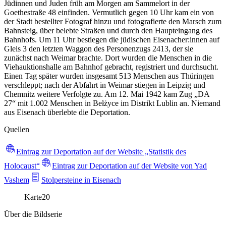
Jüdinnen und Juden früh am Morgen am Sammelort in der
Goethestraße 48 einfinden. Vermutlich gegen 10 Uhr kam ein von
der Stadt bestellter Fotograf hinzu und fotografierte den Marsch zum
Bahnsteig, über belebte Straßen und durch den Haupteingang des
Bahnhofs. Um 11 Uhr bestiegen die jüdischen Eisenacher:innen auf
Gleis 3 den letzten Waggon des Personenzugs 2413, der sie
zunächst nach Weimar brachte. Dort wurden die Menschen in die
Viehauktionshalle am Bahnhof gebracht, registriert und durchsucht.
Einen Tag später wurden insgesamt 513 Menschen aus Thüringen
verschleppt; nach der Abfahrt in Weimar stiegen in Leipzig und
Chemnitz weitere Verfolgte zu. Am 12. Mai 1942 kam Zug „DA
27“ mit 1.002 Menschen in Bełżyce im Distrikt Lublin an. Niemand
aus Eisenach überlebte die Deportation.
Quellen
Eintrag zur Deportation auf der Website „Statistik des
Holocaust“
Eintrag zur Deportation auf der Website von Yad
Vashem
Stolpersteine in Eisenach
Karte
20
Über die Bildserie