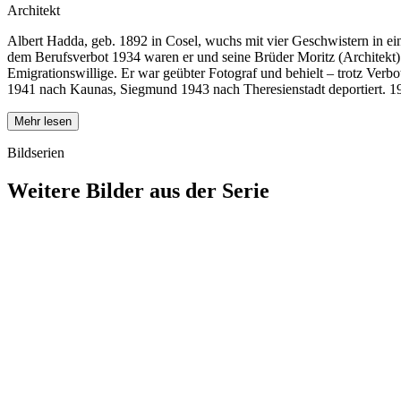
Architekt
Albert Hadda, geb. 1892 in Cosel, wuchs mit vier Geschwistern in eine
dem Berufsverbot 1934 waren er und seine Brüder Moritz (Architekt) 
Emigrationswillige. Er war geübter Fotograf und behielt – trotz Verb
1941 nach Kaunas, Siegmund 1943 nach Theresienstadt deportiert. 1944
Mehr lesen
Bildserien
Weitere Bilder aus der Serie
1941
Breslau
1941
Breslau
1941
Breslau
1941
Breslau
1941
Breslau
1941
Breslau
1941
Breslau
1941
Breslau
1941
Breslau
1941
Breslau
1941
Breslau