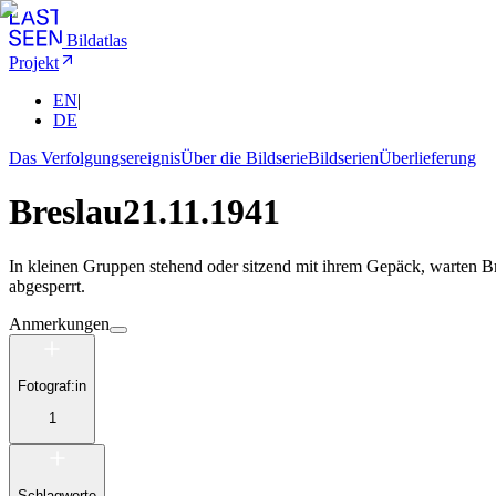
Bildatlas
Projekt
EN
|
DE
Das Verfolgungsereignis
Über die Bildserie
Bildserien
Überlieferung
Breslau
21.11.1941
In kleinen Gruppen stehend oder sitzend mit ihrem Gepäck, warten Bre
abgesperrt.
Anmerkungen
Fotograf:in
1
Schlagworte