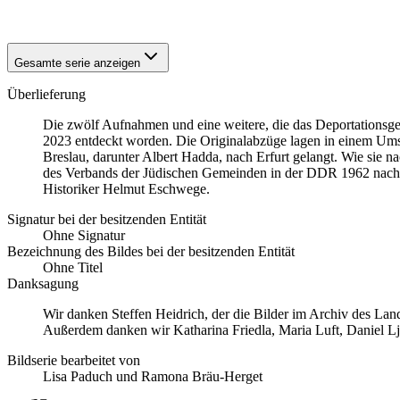
1941
Breslau
Gesamte serie anzeigen
Überlieferung
Die zwölf Aufnahmen und eine weitere, die das Deportationsg
2023 entdeckt worden. Die Originalabzüge lagen in einem Ums
Breslau, darunter Albert Hadda, nach Erfurt gelangt. Wie sie n
des Verbands der Jüdischen Gemeinden in der DDR 1962 nach Dr
Historiker Helmut Eschwege.
Signatur bei der besitzenden Entität
Ohne Signatur
Bezeichnung des Bildes bei der besitzenden Entität
Ohne Titel
Danksagung
Wir danken Steffen Heidrich, der die Bilder im Archiv des La
Außerdem danken wir Katharina Friedla, Maria Luft, Daniel L
Bildserie bearbeitet von
Lisa Paduch und Ramona Bräu-Herget