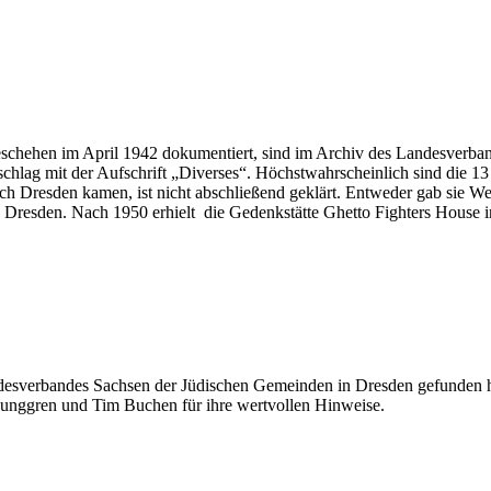
eschehen im April 1942 dokumentiert, sind im Archiv des Landesverba
chlag mit der Aufschrift „Diverses“. Höchstwahrscheinlich sind die 
ach Dresden kamen, ist nicht abschließend geklärt. Entweder gab sie We
esden. Nach 1950 erhielt die Gedenkstätte Ghetto Fighters House in 
ndesverbandes Sachsen der Jüdischen Gemeinden in Dresden gefunden h
junggren und Tim Buchen für ihre wertvollen Hinweise.