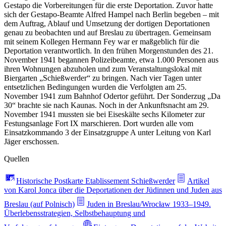
Gestapo die Vorbereitungen für die erste Deportation. Zuvor hatte
sich der Gestapo-Beamte Alfred Hampel nach Berlin begeben – mit
dem Auftrag, Ablauf und Umsetzung der dortigen Deportationen
genau zu beobachten und auf Breslau zu übertragen. Gemeinsam
mit seinem Kollegen Hermann Fey war er maßgeblich für die
Deportation verantwortlich. In den frühen Morgenstunden des 21.
November 1941 begannen Polizeibeamte, etwa 1.000 Personen aus
ihren Wohnungen abzuholen und zum Veranstaltungslokal mit
Biergarten „Schießwerder“ zu bringen. Nach vier Tagen unter
entsetzlichen Bedingungen wurden die Verfolgten am 25.
November 1941 zum Bahnhof Odertor geführt. Der Sonderzug „Da
30“ brachte sie nach Kaunas. Noch in der Ankunftsnacht am 29.
November 1941 mussten sie bei Eiseskälte sechs Kilometer zur
Festungsanlage Fort IX marschieren. Dort wurden alle vom
Einsatzkommando 3 der Einsatzgruppe A unter Leitung von Karl
Jäger erschossen.
Quellen
Historische Postkarte Etablissement Schießwerder
Artikel
von Karol Jonca über die Deportationen der Jüdinnen und Juden aus
Breslau (auf Polnisch)
Juden in Breslau/Wrocław 1933–1949.
Überlebensstrategien, Selbstbehauptung und