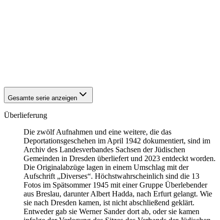
1941
Breslau
1941
Breslau
1941
Breslau
1941
Breslau
1941
Breslau
1941
Breslau
1941
Breslau
1941
Breslau
Gesamte serie anzeigen
Überlieferung
Die zwölf Aufnahmen und eine weitere, die das
Deportationsgeschehen im April 1942 dokumentiert, sind im
Archiv des Landesverbandes Sachsen der Jüdischen
Gemeinden in Dresden überliefert und 2023 entdeckt worden.
Die Originalabzüge lagen in einem Umschlag mit der
Aufschrift „Diverses“. Höchstwahrscheinlich sind die 13
Fotos im Spätsommer 1945 mit einer Gruppe Überlebender
aus Breslau, darunter Albert Hadda, nach Erfurt gelangt. Wie
sie nach Dresden kamen, ist nicht abschließend geklärt.
Entweder gab sie Werner Sander dort ab, oder sie kamen