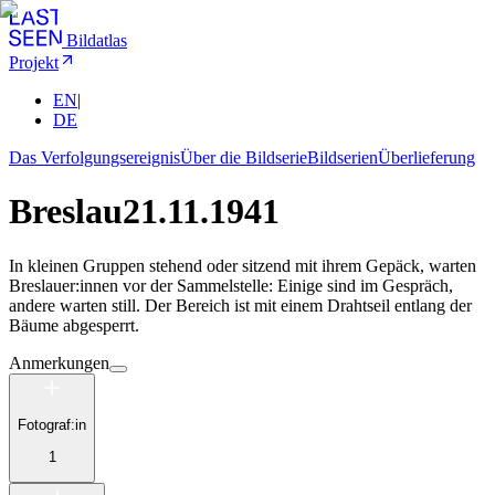
Bildatlas
Projekt
EN
|
DE
Das Verfolgungsereignis
Über die Bildserie
Bildserien
Überlieferung
Breslau
21.11.1941
In kleinen Gruppen stehend oder sitzend mit ihrem Gepäck, warten
Breslauer:innen vor der Sammelstelle: Einige sind im Gespräch,
andere warten still. Der Bereich ist mit einem Drahtseil entlang der
Bäume abgesperrt.
Anmerkungen
Fotograf:in
1