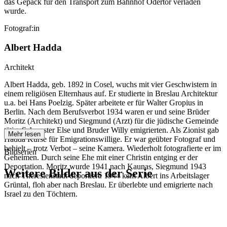
das Gepäck für den Transport zum Bahnhof Odertor verladen
wurde.
Fotograf:in
Albert Hadda
Architekt
Albert Hadda, geb. 1892 in Cosel, wuchs mit vier Geschwistern in
einem religiösen Elternhaus auf. Er studierte in Breslau Architektur
u.a. bei Hans Poelzig. Später arbeitete er für Walter Gropius in
Berlin. Nach dem Berufsverbot 1934 waren er und seine Brüder
Moritz (Architekt) und Siegmund (Arzt) für die jüdische Gemeinde
tätig. Schwester Else und Bruder Willy emigrierten. Als Zionist gab
Mehr lesen
Hadda Kurse für Emigrationswillige. Er war geübter Fotograf und
behielt – trotz Verbot – seine Kamera. Wiederholt fotografierte er im
Bildserien
Geheimen. Durch seine Ehe mit einer Christin entging er der
Deportation. Moritz wurde 1941 nach Kaunas, Siegmund 1943
Weitere Bilder aus der Serie
nach Theresienstadt deportiert. 1944 kam Albert ins Arbeitslager
Grüntal, floh aber nach Breslau. Er überlebte und emigrierte nach
Israel zu den Töchtern.
1941
Breslau
1941
Breslau
1941
Breslau
1941
Breslau