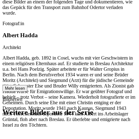
diese Bilder an einem der folgenden Tage und dokumentieren, wie
das Gepäck für den Transport zum Bahnhof Odertor verladen
wurde.
Fotograf:in
Albert Hadda
Architekt
Albert Hadda, geb. 1892 in Cosel, wuchs mit vier Geschwistern in
einem religiösen Elternhaus auf. Er studierte in Breslau Architektur
u.a. bei Hans Poelzig. Später arbeitete er für Walter Gropius in
Berlin. Nach dem Berufsverbot 1934 waren er und seine Brüder
Moritz (Architekt) und Siegmund (Arzt) für die jüdische Gemeinde
tätig. Schwester Else und Bruder Willy emigrierten. Als Zionist gab
Mehr lesen
Hadda Kurse für Emigrationswillige. Er war geübter Fotograf und
behielt – trotz Verbot – seine Kamera. Wiederholt fotografierte er im
Bildserien
Geheimen. Durch seine Ehe mit einer Christin entging er der
Deportation. Moritz wurde 1941 nach Kaunas, Siegmund 1943
Weitere Bilder aus der Serie
nach Theresienstadt deportiert. 1944 kam Albert ins Arbeitslager
Grüntal, floh aber nach Breslau. Er überlebte und emigrierte nach
Israel zu den Töchtern.
1941
Breslau
1941
Breslau
1941
Breslau