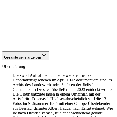
1941
Breslau
1941
Breslau
1941
Breslau
1941
Breslau
1941
Breslau
1941
Breslau
1941
Breslau
1941
Breslau
1941
Breslau
Gesamte serie anzeigen
Überlieferung
Die zwölf Aufnahmen und eine weitere, die das
Deportationsgeschehen im April 1942 dokumentiert, sind im
Archiv des Landesverbandes Sachsen der Jüdischen
Gemeinden in Dresden überliefert und 2023 entdeckt worden.
Die Originalabzüge lagen in einem Umschlag mit der
Aufschrift „Diverses“. Höchstwahrscheinlich sind die 13
Fotos im Spätsommer 1945 mit einer Gruppe Überlebender
aus Breslau, darunter Albert Hadda, nach Erfurt gelangt. Wie
sie nach Dresden kamen, ist nicht abschließend geklärt.