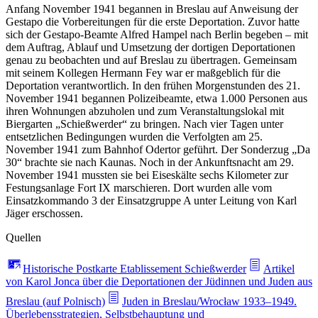
Anfang November 1941 begannen in Breslau auf Anweisung der
Gestapo die Vorbereitungen für die erste Deportation. Zuvor hatte
sich der Gestapo-Beamte Alfred Hampel nach Berlin begeben – mit
dem Auftrag, Ablauf und Umsetzung der dortigen Deportationen
genau zu beobachten und auf Breslau zu übertragen. Gemeinsam
mit seinem Kollegen Hermann Fey war er maßgeblich für die
Deportation verantwortlich. In den frühen Morgenstunden des 21.
November 1941 begannen Polizeibeamte, etwa 1.000 Personen aus
ihren Wohnungen abzuholen und zum Veranstaltungslokal mit
Biergarten „Schießwerder“ zu bringen. Nach vier Tagen unter
entsetzlichen Bedingungen wurden die Verfolgten am 25.
November 1941 zum Bahnhof Odertor geführt. Der Sonderzug „Da
30“ brachte sie nach Kaunas. Noch in der Ankunftsnacht am 29.
November 1941 mussten sie bei Eiseskälte sechs Kilometer zur
Festungsanlage Fort IX marschieren. Dort wurden alle vom
Einsatzkommando 3 der Einsatzgruppe A unter Leitung von Karl
Jäger erschossen.
Quellen
Historische Postkarte Etablissement Schießwerder
Artikel
von Karol Jonca über die Deportationen der Jüdinnen und Juden aus
Breslau (auf Polnisch)
Juden in Breslau/Wrocław 1933–1949.
Überlebensstrategien, Selbstbehauptung und