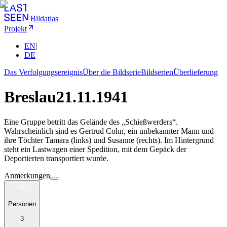
Bildatlas
Projekt
EN
|
DE
Das Verfolgungsereignis
Über die Bildserie
Bildserien
Überlieferung
Breslau
21.11.1941
Eine Gruppe betritt das Gelände des „Schießwerders“.
Wahrscheinlich sind es Gertrud Cohn, ein unbekannter Mann und
ihre Töchter Tamara (links) und Susanne (rechts). Im Hintergrund
steht ein Lastwagen einer Spedition, mit dem Gepäck der
Deportierten transportiert wurde.
Anmerkungen
Personen
3