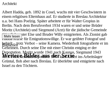
Architekt
Albert Hadda, geb. 1892 in Cosel, wuchs mit vier Geschwistern in
einem religiösen Elternhaus auf. Er studierte in Breslau Architektur
u.a. bei Hans Poelzig. Später arbeitete er für Walter Gropius in
Berlin. Nach dem Berufsverbot 1934 waren er und seine Brüder
Moritz (Architekt) und Siegmund (Arzt) für die jüdische Gemeinde
tätig. Schwester Else und Bruder Willy emigrierten. Als Zionist gab
Mehr lesen
Hadda Kurse für Emigrationswillige. Er war geübter Fotograf und
behielt – trotz Verbot – seine Kamera. Wiederholt fotografierte er im
Bildserien
Geheimen. Durch seine Ehe mit einer Christin entging er der
Deportation. Moritz wurde 1941 nach Kaunas, Siegmund 1943
Weitere Bilder aus der Serie
nach Theresienstadt deportiert. 1944 kam Albert ins Arbeitslager
Grüntal, floh aber nach Breslau. Er überlebte und emigrierte nach
Israel zu den Töchtern.
1941
Breslau
1941
Breslau
1941
Breslau
1941
Breslau
1941
Breslau
1941
Breslau
1941
Breslau
1941
Breslau
1941
Breslau
1941
Breslau
1941
Breslau