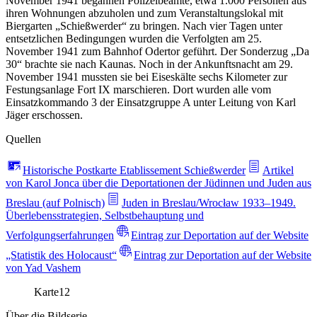
November 1941 begannen Polizeibeamte, etwa 1.000 Personen aus
ihren Wohnungen abzuholen und zum Veranstaltungslokal mit
Biergarten „Schießwerder“ zu bringen. Nach vier Tagen unter
entsetzlichen Bedingungen wurden die Verfolgten am 25.
November 1941 zum Bahnhof Odertor geführt. Der Sonderzug „Da
30“ brachte sie nach Kaunas. Noch in der Ankunftsnacht am 29.
November 1941 mussten sie bei Eiseskälte sechs Kilometer zur
Festungsanlage Fort IX marschieren. Dort wurden alle vom
Einsatzkommando 3 der Einsatzgruppe A unter Leitung von Karl
Jäger erschossen.
Quellen
Historische Postkarte Etablissement Schießwerder
Artikel
von Karol Jonca über die Deportationen der Jüdinnen und Juden aus
Breslau (auf Polnisch)
Juden in Breslau/Wrocław 1933–1949.
Überlebensstrategien, Selbstbehauptung und
Verfolgungserfahrungen
Eintrag zur Deportation auf der Website
„Statistik des Holocaust“
Eintrag zur Deportation auf der Website
von Yad Vashem
Karte
12
Über die Bildserie