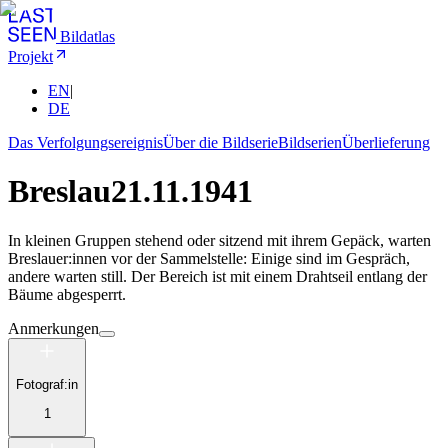
Bildatlas
Projekt
EN
|
DE
Das Verfolgungsereignis
Über die Bildserie
Bildserien
Überlieferung
Breslau
21.11.1941
In kleinen Gruppen stehend oder sitzend mit ihrem Gepäck, warten
Breslauer:innen vor der Sammelstelle: Einige sind im Gespräch,
andere warten still. Der Bereich ist mit einem Drahtseil entlang der
Bäume abgesperrt.
Anmerkungen
Fotograf:in
1