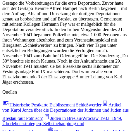
Gestapo die Vorbereitungen für die erste Deportation. Zuvor hatte
sich der Gestapo-Beamte Alfred Hampel nach Berlin begeben – mit
dem Auftrag, Ablauf und Umsetzung der dortigen Deportationen
genau zu beobachten und auf Breslau zu übertragen. Gemeinsam
mit seinem Kollegen Hermann Fey war er maßgeblich für die
Deportation verantwortlich. In den frühen Morgenstunden des 21.
November 1941 begannen Polizeibeamte, etwa 1.000 Personen aus
ihren Wohnungen abzuholen und zum Veranstaltungslokal mit
Biergarten „Schießwerder“ zu bringen. Nach vier Tagen unter
entsetzlichen Bedingungen wurden die Verfolgten am 25.
November 1941 zum Bahnhof Odertor geführt. Der Sonderzug „Da
30“ brachte sie nach Kaunas. Noch in der Ankunftsnacht am 29.
November 1941 mussten sie bei Eiseskälte sechs Kilometer zur
Festungsanlage Fort IX marschieren. Dort wurden alle vom
Einsatzkommando 3 der Einsatzgruppe A unter Leitung von Karl
Jäger erschossen.
Quellen
Historische Postkarte Etablissement Schießwerder
Artikel
von Karol Jonca über die Deportationen der Jüdinnen und Juden aus
Breslau (auf Polnisch)
Juden in Breslau/Wrocław 1933–1949.
Überlebensstrategien, Selbstbehauptung und