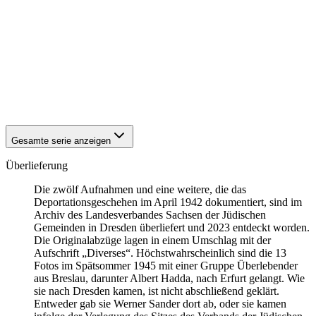
1941
Breslau
1941
Breslau
1941
Breslau
1941
Breslau
1941
Breslau
1941
Breslau
1941
Breslau
1941
Breslau
Gesamte serie anzeigen
Überlieferung
Die zwölf Aufnahmen und eine weitere, die das
Deportationsgeschehen im April 1942 dokumentiert, sind im
Archiv des Landesverbandes Sachsen der Jüdischen
Gemeinden in Dresden überliefert und 2023 entdeckt worden.
Die Originalabzüge lagen in einem Umschlag mit der
Aufschrift „Diverses“. Höchstwahrscheinlich sind die 13
Fotos im Spätsommer 1945 mit einer Gruppe Überlebender
aus Breslau, darunter Albert Hadda, nach Erfurt gelangt. Wie
sie nach Dresden kamen, ist nicht abschließend geklärt.
Entweder gab sie Werner Sander dort ab, oder sie kamen