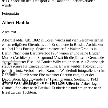
das Gepäck für den Transport zum Bahnhof Odertor verladen
wurde.
Fotograf:in
Albert Hadda
Architekt
Albert Hadda, geb. 1892 in Cosel, wuchs mit vier Geschwistern in
einem religiösen Elternhaus auf. Er studierte in Breslau Architektur
u.a. bei Hans Poelzig. Später arbeitete er für Walter Gropius in
Berlin. Nach dem Berufsverbot 1934 waren er und seine Brüder
Moritz (Architekt) und Siegmund (Arzt) für die jüdische Gemeinde
tätig. Schwester Else und Bruder Willy emigrierten. Als Zionist gab
Mehr lesen
Hadda Kurse für Emigrationswillige. Er war geübter Fotograf und
behielt – trotz Verbot – seine Kamera. Wiederholt fotografierte er im
Bildserien
Geheimen. Durch seine Ehe mit einer Christin entging er der
Deportation. Moritz wurde 1941 nach Kaunas, Siegmund 1943
Weitere Bilder aus der Serie
nach Theresienstadt deportiert. 1944 kam Albert ins Arbeitslager
Grüntal, floh aber nach Breslau. Er überlebte und emigrierte nach
Israel zu den Töchtern.
1941
Breslau
1941
Breslau
1941
Breslau
1941
Breslau