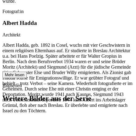
wurde.
Fotograf:in
Albert Hadda
Architekt
Albert Hadda, geb. 1892 in Cosel, wuchs mit vier Geschwistern in
einem religiösen Elternhaus auf. Er studierte in Breslau Architektur
u.a. bei Hans Poelzig. Später arbeitete er für Walter Gropius in
Berlin. Nach dem Berufsverbot 1934 waren er und seine Brüder
Moritz (Architekt) und Siegmund (Arzt) für die jüdische Gemeinde
tätig. Schwester Else und Bruder Willy emigrierten. Als Zionist gab
Mehr lesen
Hadda Kurse für Emigrationswillige. Er war geübter Fotograf und
behielt – trotz Verbot – seine Kamera. Wiederholt fotografierte er im
Bildserien
Geheimen. Durch seine Ehe mit einer Christin entging er der
Deportation. Moritz wurde 1941 nach Kaunas, Siegmund 1943
Weitere Bilder aus der Serie
nach Theresienstadt deportiert. 1944 kam Albert ins Arbeitslager
Grüntal, floh aber nach Breslau. Er überlebte und emigrierte nach
Israel zu den Töchtern.
1941
Breslau
1941
Breslau
1941
Breslau
1941
Breslau
1941
Breslau