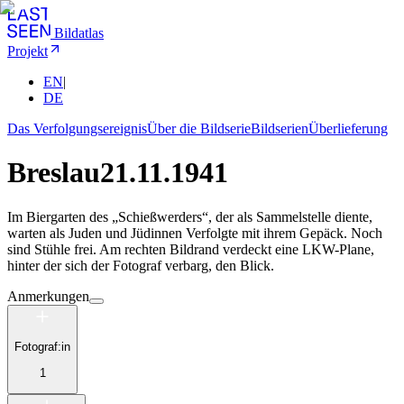
Bildatlas
Projekt
EN
|
DE
Das Verfolgungsereignis
Über die Bildserie
Bildserien
Überlieferung
Breslau
21.11.1941
Im Biergarten des „Schießwerders“, der als Sammelstelle diente,
warten als Juden und Jüdinnen Verfolgte mit ihrem Gepäck. Noch
sind Stühle frei. Am rechten Bildrand verdeckt eine LKW-Plane,
hinter der sich der Fotograf verbarg, den Blick.
Anmerkungen
Fotograf:in
1