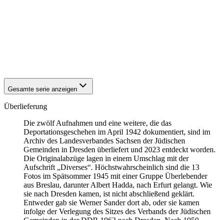
1941
Breslau
1941
Breslau
1941
Breslau
1941
Breslau
1941
Breslau
1941
Breslau
1941
Breslau
Gesamte serie anzeigen
Überlieferung
Die zwölf Aufnahmen und eine weitere, die das
Deportationsgeschehen im April 1942 dokumentiert, sind im
Archiv des Landesverbandes Sachsen der Jüdischen
Gemeinden in Dresden überliefert und 2023 entdeckt worden.
Die Originalabzüge lagen in einem Umschlag mit der
Aufschrift „Diverses“. Höchstwahrscheinlich sind die 13
Fotos im Spätsommer 1945 mit einer Gruppe Überlebender
aus Breslau, darunter Albert Hadda, nach Erfurt gelangt. Wie
sie nach Dresden kamen, ist nicht abschließend geklärt.
Entweder gab sie Werner Sander dort ab, oder sie kamen
infolge der Verlegung des Sitzes des Verbands der Jüdischen