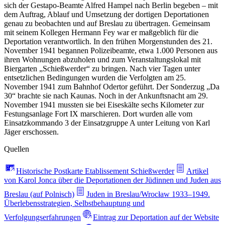
sich der Gestapo-Beamte Alfred Hampel nach Berlin begeben – mit
dem Auftrag, Ablauf und Umsetzung der dortigen Deportationen
genau zu beobachten und auf Breslau zu übertragen. Gemeinsam
mit seinem Kollegen Hermann Fey war er maßgeblich für die
Deportation verantwortlich. In den frühen Morgenstunden des 21.
November 1941 begannen Polizeibeamte, etwa 1.000 Personen aus
ihren Wohnungen abzuholen und zum Veranstaltungslokal mit
Biergarten „Schießwerder“ zu bringen. Nach vier Tagen unter
entsetzlichen Bedingungen wurden die Verfolgten am 25.
November 1941 zum Bahnhof Odertor geführt. Der Sonderzug „Da
30“ brachte sie nach Kaunas. Noch in der Ankunftsnacht am 29.
November 1941 mussten sie bei Eiseskälte sechs Kilometer zur
Festungsanlage Fort IX marschieren. Dort wurden alle vom
Einsatzkommando 3 der Einsatzgruppe A unter Leitung von Karl
Jäger erschossen.
Quellen
Historische Postkarte Etablissement Schießwerder
Artikel
von Karol Jonca über die Deportationen der Jüdinnen und Juden aus
Breslau (auf Polnisch)
Juden in Breslau/Wrocław 1933–1949.
Überlebensstrategien, Selbstbehauptung und
Verfolgungserfahrungen
Eintrag zur Deportation auf der Website