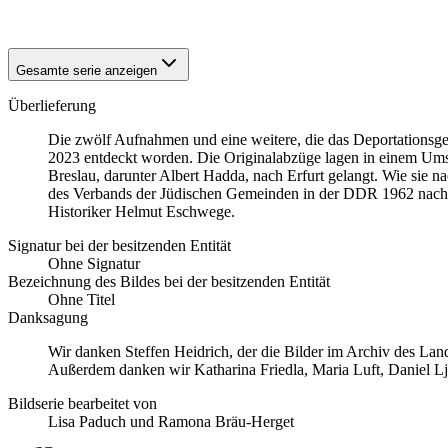
1941
Breslau
Gesamte serie anzeigen
Überlieferung
Die zwölf Aufnahmen und eine weitere, die das Deportationsg
2023 entdeckt worden. Die Originalabzüge lagen in einem Ums
Breslau, darunter Albert Hadda, nach Erfurt gelangt. Wie sie n
des Verbands der Jüdischen Gemeinden in der DDR 1962 nach Dr
Historiker Helmut Eschwege.
Signatur bei der besitzenden Entität
Ohne Signatur
Bezeichnung des Bildes bei der besitzenden Entität
Ohne Titel
Danksagung
Wir danken Steffen Heidrich, der die Bilder im Archiv des La
Außerdem danken wir Katharina Friedla, Maria Luft, Daniel L
Bildserie bearbeitet von
Lisa Paduch und Ramona Bräu-Herget