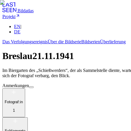
Bildatlas
Projekt
EN
|
DE
Das Verfolgungsereignis
Über die Bildserie
Bildserien
Überlieferung
Breslau
21.11.1941
Im Biergarten des „Schießwerders“, der als Sammelstelle diente, war
sich der Fotograf verbarg, den Blick.
Anmerkungen
Fotograf:in
1
Schlagworte