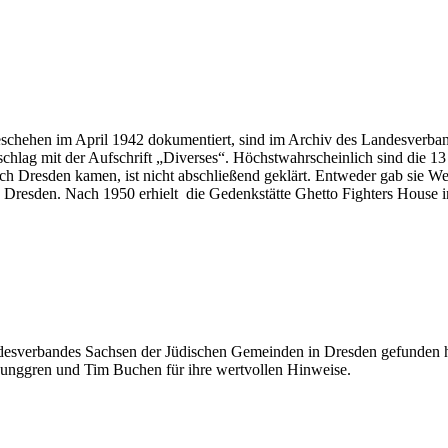
eschehen im April 1942 dokumentiert, sind im Archiv des Landesverba
chlag mit der Aufschrift „Diverses“. Höchstwahrscheinlich sind die 
ach Dresden kamen, ist nicht abschließend geklärt. Entweder gab sie We
esden. Nach 1950 erhielt die Gedenkstätte Ghetto Fighters House in 
ndesverbandes Sachsen der Jüdischen Gemeinden in Dresden gefunden h
junggren und Tim Buchen für ihre wertvollen Hinweise.