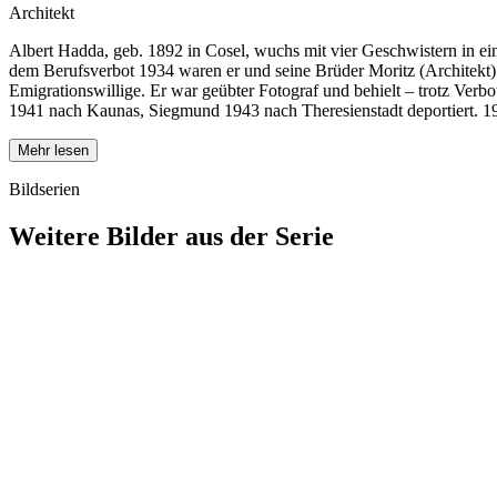
Architekt
Albert Hadda, geb. 1892 in Cosel, wuchs mit vier Geschwistern in eine
dem Berufsverbot 1934 waren er und seine Brüder Moritz (Architekt) 
Emigrationswillige. Er war geübter Fotograf und behielt – trotz Verb
1941 nach Kaunas, Siegmund 1943 nach Theresienstadt deportiert. 1944
Mehr lesen
Bildserien
Weitere Bilder aus der Serie
1941
Breslau
1941
Breslau
1941
Breslau
1941
Breslau
1941
Breslau
1941
Breslau
1941
Breslau
1941
Breslau
1941
Breslau
1941
Breslau
1941
Breslau