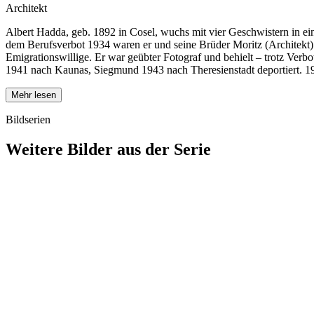
Architekt
Albert Hadda, geb. 1892 in Cosel, wuchs mit vier Geschwistern in eine
dem Berufsverbot 1934 waren er und seine Brüder Moritz (Architekt) 
Emigrationswillige. Er war geübter Fotograf und behielt – trotz Verb
1941 nach Kaunas, Siegmund 1943 nach Theresienstadt deportiert. 1944
Mehr lesen
Bildserien
Weitere Bilder aus der Serie
1941
Breslau
1941
Breslau
1941
Breslau
1941
Breslau
1941
Breslau
1941
Breslau
1941
Breslau
1941
Breslau
1941
Breslau
1941
Breslau
1941
Breslau