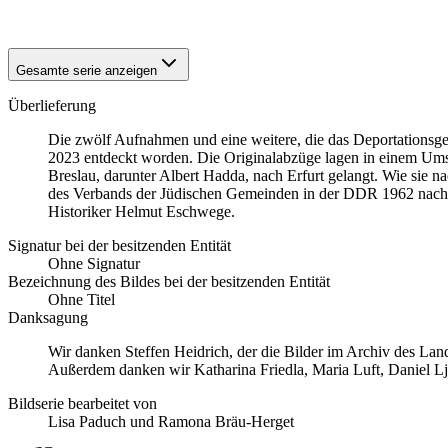
1941
Breslau
Gesamte serie anzeigen
Überlieferung
Die zwölf Aufnahmen und eine weitere, die das Deportationsg
2023 entdeckt worden. Die Originalabzüge lagen in einem Ums
Breslau, darunter Albert Hadda, nach Erfurt gelangt. Wie sie n
des Verbands der Jüdischen Gemeinden in der DDR 1962 nach Dr
Historiker Helmut Eschwege.
Signatur bei der besitzenden Entität
Ohne Signatur
Bezeichnung des Bildes bei der besitzenden Entität
Ohne Titel
Danksagung
Wir danken Steffen Heidrich, der die Bilder im Archiv des La
Außerdem danken wir Katharina Friedla, Maria Luft, Daniel L
Bildserie bearbeitet von
Lisa Paduch und Ramona Bräu-Herget