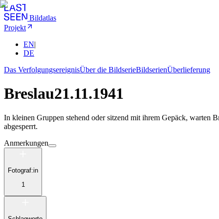
Bildatlas
Projekt
EN
|
DE
Das Verfolgungsereignis
Über die Bildserie
Bildserien
Überlieferung
Breslau
21.11.1941
In kleinen Gruppen stehend oder sitzend mit ihrem Gepäck, warten Bre
abgesperrt.
Anmerkungen
Fotograf:in
1
Schlagworte