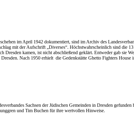
eschehen im April 1942 dokumentiert, sind im Archiv des Landesverba
chlag mit der Aufschrift „Diverses“. Höchstwahrscheinlich sind die 
ach Dresden kamen, ist nicht abschließend geklärt. Entweder gab sie We
esden. Nach 1950 erhielt die Gedenkstätte Ghetto Fighters House in 
ndesverbandes Sachsen der Jüdischen Gemeinden in Dresden gefunden h
junggren und Tim Buchen für ihre wertvollen Hinweise.