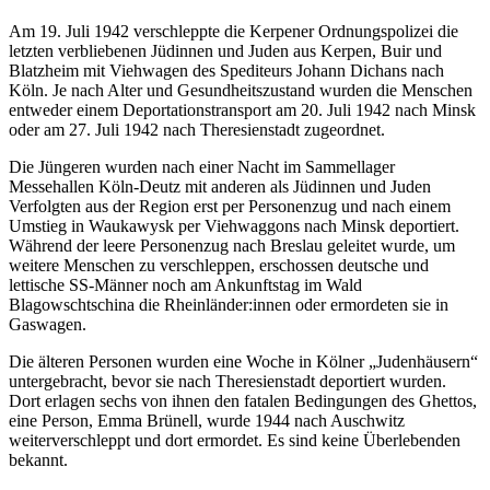
Am 19. Juli 1942 verschleppte die Kerpener Ordnungspolizei die
letzten verbliebenen Jüdinnen und Juden aus Kerpen, Buir und
Blatzheim mit Viehwagen des Spediteurs Johann Dichans nach
Köln. Je nach Alter und Gesundheitszustand wurden die Menschen
entweder einem Deportationstransport am 20. Juli 1942 nach Minsk
oder am 27. Juli 1942 nach Theresienstadt zugeordnet.
Die Jüngeren wurden nach einer Nacht im Sammellager
Messehallen Köln-Deutz mit anderen als Jüdinnen und Juden
Verfolgten aus der Region erst per Personenzug und nach einem
Umstieg in Waukawysk per Viehwaggons nach Minsk deportiert.
Während der leere Personenzug nach Breslau geleitet wurde, um
weitere Menschen zu verschleppen, erschossen deutsche und
lettische SS-Männer noch am Ankunftstag im Wald
Blagowschtschina die Rheinländer:innen oder ermordeten sie in
Gaswagen.
Die älteren Personen wurden eine Woche in Kölner „Judenhäusern“
untergebracht, bevor sie nach Theresienstadt deportiert wurden.
Dort erlagen sechs von ihnen den fatalen Bedingungen des Ghettos,
eine Person, Emma Brünell, wurde 1944 nach Auschwitz
weiterverschleppt und dort ermordet. Es sind keine Überlebenden
bekannt.