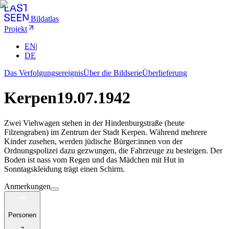
Bildatlas
Projekt
EN
|
DE
Das Verfolgungsereignis
Über die Bildserie
Überlieferung
Kerpen
19.07.1942
Zwei Viehwagen stehen in der Hindenburgstraße (heute
Filzengraben) im Zentrum der Stadt Kerpen. Während mehrere
Kinder zusehen, werden jüdische Bürger:innen von der
Ordnungspolizei dazu gezwungen, die Fahrzeuge zu besteigen. Der
Boden ist nass vom Regen und das Mädchen mit Hut in
Sonntagskleidung trägt einen Schirm.
Anmerkungen
Personen