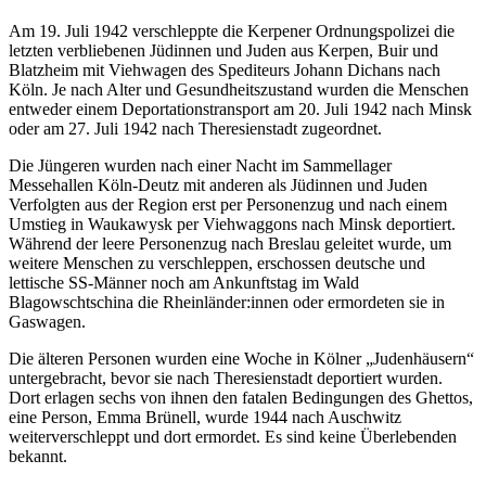
Am 19. Juli 1942 verschleppte die Kerpener Ordnungspolizei die
letzten verbliebenen Jüdinnen und Juden aus Kerpen, Buir und
Blatzheim mit Viehwagen des Spediteurs Johann Dichans nach
Köln. Je nach Alter und Gesundheitszustand wurden die Menschen
entweder einem Deportationstransport am 20. Juli 1942 nach Minsk
oder am 27. Juli 1942 nach Theresienstadt zugeordnet.
Die Jüngeren wurden nach einer Nacht im Sammellager
Messehallen Köln-Deutz mit anderen als Jüdinnen und Juden
Verfolgten aus der Region erst per Personenzug und nach einem
Umstieg in Waukawysk per Viehwaggons nach Minsk deportiert.
Während der leere Personenzug nach Breslau geleitet wurde, um
weitere Menschen zu verschleppen, erschossen deutsche und
lettische SS-Männer noch am Ankunftstag im Wald
Blagowschtschina die Rheinländer:innen oder ermordeten sie in
Gaswagen.
Die älteren Personen wurden eine Woche in Kölner „Judenhäusern“
untergebracht, bevor sie nach Theresienstadt deportiert wurden.
Dort erlagen sechs von ihnen den fatalen Bedingungen des Ghettos,
eine Person, Emma Brünell, wurde 1944 nach Auschwitz
weiterverschleppt und dort ermordet. Es sind keine Überlebenden
bekannt.