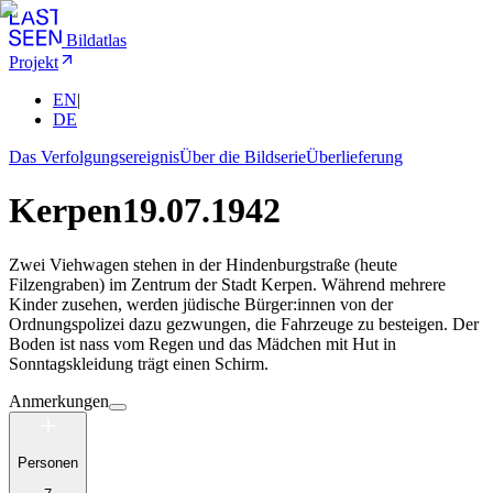
Bildatlas
Projekt
EN
|
DE
Das Verfolgungsereignis
Über die Bildserie
Überlieferung
Kerpen
19.07.1942
Zwei Viehwagen stehen in der Hindenburgstraße (heute
Filzengraben) im Zentrum der Stadt Kerpen. Während mehrere
Kinder zusehen, werden jüdische Bürger:innen von der
Ordnungspolizei dazu gezwungen, die Fahrzeuge zu besteigen. Der
Boden ist nass vom Regen und das Mädchen mit Hut in
Sonntagskleidung trägt einen Schirm.
Anmerkungen
Personen