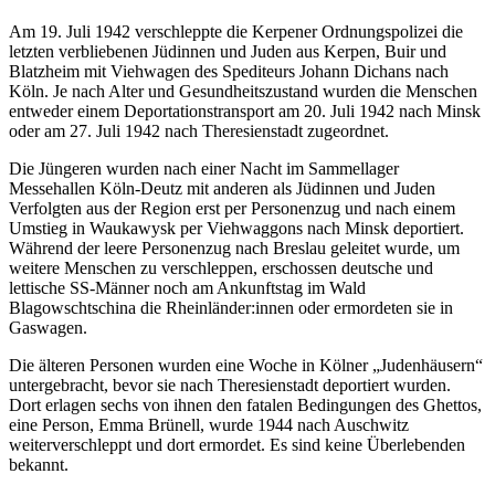
Am 19. Juli 1942 verschleppte die Kerpener Ordnungspolizei die
letzten verbliebenen Jüdinnen und Juden aus Kerpen, Buir und
Blatzheim mit Viehwagen des Spediteurs Johann Dichans nach
Köln. Je nach Alter und Gesundheitszustand wurden die Menschen
entweder einem Deportationstransport am 20. Juli 1942 nach Minsk
oder am 27. Juli 1942 nach Theresienstadt zugeordnet.
Die Jüngeren wurden nach einer Nacht im Sammellager
Messehallen Köln-Deutz mit anderen als Jüdinnen und Juden
Verfolgten aus der Region erst per Personenzug und nach einem
Umstieg in Waukawysk per Viehwaggons nach Minsk deportiert.
Während der leere Personenzug nach Breslau geleitet wurde, um
weitere Menschen zu verschleppen, erschossen deutsche und
lettische SS-Männer noch am Ankunftstag im Wald
Blagowschtschina die Rheinländer:innen oder ermordeten sie in
Gaswagen.
Die älteren Personen wurden eine Woche in Kölner „Judenhäusern“
untergebracht, bevor sie nach Theresienstadt deportiert wurden.
Dort erlagen sechs von ihnen den fatalen Bedingungen des Ghettos,
eine Person, Emma Brünell, wurde 1944 nach Auschwitz
weiterverschleppt und dort ermordet. Es sind keine Überlebenden
bekannt.