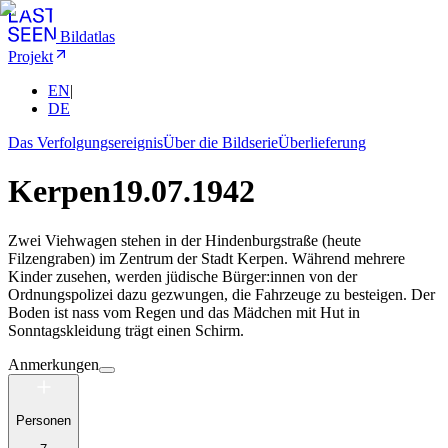
Bildatlas
Projekt
EN
|
DE
Das Verfolgungsereignis
Über die Bildserie
Überlieferung
Kerpen
19.07.1942
Zwei Viehwagen stehen in der Hindenburgstraße (heute
Filzengraben) im Zentrum der Stadt Kerpen. Während mehrere
Kinder zusehen, werden jüdische Bürger:innen von der
Ordnungspolizei dazu gezwungen, die Fahrzeuge zu besteigen. Der
Boden ist nass vom Regen und das Mädchen mit Hut in
Sonntagskleidung trägt einen Schirm.
Anmerkungen
Personen