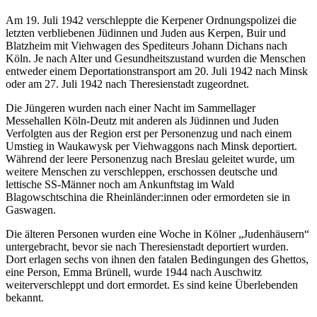
Am 19. Juli 1942 verschleppte die Kerpener Ordnungspolizei die
letzten verbliebenen Jüdinnen und Juden aus Kerpen, Buir und
Blatzheim mit Viehwagen des Spediteurs Johann Dichans nach
Köln. Je nach Alter und Gesundheitszustand wurden die Menschen
entweder einem Deportationstransport am 20. Juli 1942 nach Minsk
oder am 27. Juli 1942 nach Theresienstadt zugeordnet.
Die Jüngeren wurden nach einer Nacht im Sammellager
Messehallen Köln-Deutz mit anderen als Jüdinnen und Juden
Verfolgten aus der Region erst per Personenzug und nach einem
Umstieg in Waukawysk per Viehwaggons nach Minsk deportiert.
Während der leere Personenzug nach Breslau geleitet wurde, um
weitere Menschen zu verschleppen, erschossen deutsche und
lettische SS-Männer noch am Ankunftstag im Wald
Blagowschtschina die Rheinländer:innen oder ermordeten sie in
Gaswagen.
Die älteren Personen wurden eine Woche in Kölner „Judenhäusern“
untergebracht, bevor sie nach Theresienstadt deportiert wurden.
Dort erlagen sechs von ihnen den fatalen Bedingungen des Ghettos,
eine Person, Emma Brünell, wurde 1944 nach Auschwitz
weiterverschleppt und dort ermordet. Es sind keine Überlebenden
bekannt.