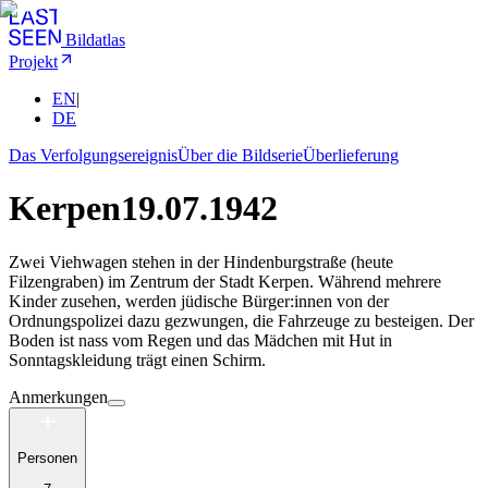
Bildatlas
Projekt
EN
|
DE
Das Verfolgungsereignis
Über die Bildserie
Überlieferung
Kerpen
19.07.1942
Zwei Viehwagen stehen in der Hindenburgstraße (heute
Filzengraben) im Zentrum der Stadt Kerpen. Während mehrere
Kinder zusehen, werden jüdische Bürger:innen von der
Ordnungspolizei dazu gezwungen, die Fahrzeuge zu besteigen. Der
Boden ist nass vom Regen und das Mädchen mit Hut in
Sonntagskleidung trägt einen Schirm.
Anmerkungen
Personen