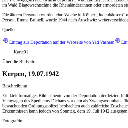
im Wald Blagowschtschina die Rheinländer:innen oder ermordeten si
Die älteren Personen wurden eine Woche in Kölner „Judenhäusern“ unt
Person, Emma Brünell, wurde 1944 nach Auschwitz weiterverschleppt
Quellen
Eintrag zur Deportation auf der Webseite von Yad Vashem
Ein
Karte
01
Über die Bildserie
Kerpen, 19.07.1942
Beschreibung
Ein kleinformatiges Bild ist heute von der Deportation der letzten Jü
Viehwagen des Spediteurs Dichans vor dem als Zwangswohnhaus für a
bewachenden Ordnungspolizei beobachten auch zahlreiche Zuschauen
Erkenntnissen kann jedoch von Sonntag, dem 19. Juli 1942 ausgega
Fotograf:in