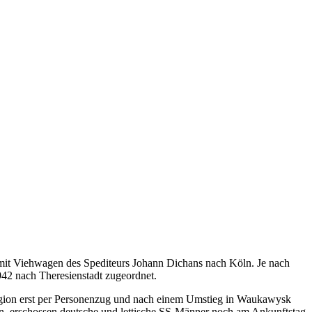
 mit Viehwagen des Spediteurs Johann Dichans nach Köln. Je nach
42 nach Theresienstadt zugeordnet.
egion erst per Personenzug und nach einem Umstieg in Waukawysk
n, erschossen deutsche und lettische SS-Männer noch am Ankunftstag