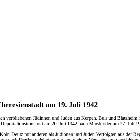
eresienstadt am 19. Juli 1942
zten verbliebenen Jüdinnen und Juden aus Kerpen, Buir und Blatzheim
portationstransport am 20. Juli 1942 nach Minsk oder am 27. Juli 19
Köln-Deutz mit anderen als Jüdinnen und Juden Verfolgten aus der R
zug nach Breslau geleitet wurde, um weitere Menschen zu verschleppe