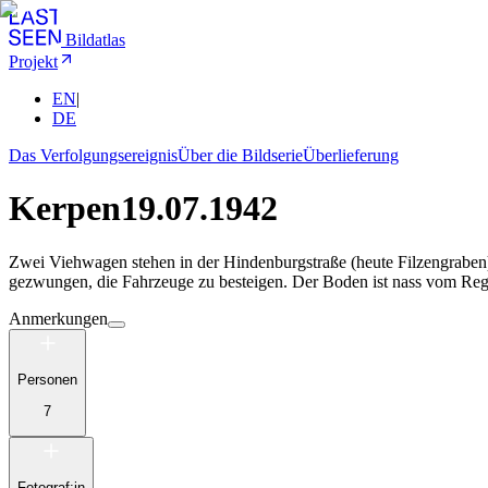
Bildatlas
Projekt
EN
|
DE
Das Verfolgungsereignis
Über die Bildserie
Überlieferung
Kerpen
19.07.1942
Zwei Viehwagen stehen in der Hindenburgstraße (heute Filzengraben
gezwungen, die Fahrzeuge zu besteigen. Der Boden ist nass vom Reg
Anmerkungen
Personen
7
Fotograf:in