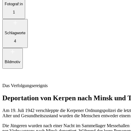
Fotograf:in
1
Schlagworte
4
Bildmotiv
Das Verfolgungsereignis
Deportation von Kerpen nach Minsk und Th
Am 19. Juli 1942 verschleppte die Kerpener Ordnungspolizei die let
Alter und Gesundheitszustand wurden die Menschen entweder einem De
Die Jüngeren wurden nach einer Nacht im Sammellager Messehallen 
per Viehwaggons nach Minsk deportiert. Während der leere Personen